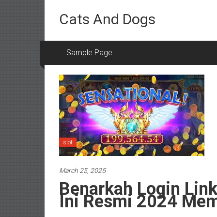
Skip
to
Cats And Dogs
content
Sample Page
slot
March 25, 2025
Benarkah Login Link
Ini Resmi 2024 Mem