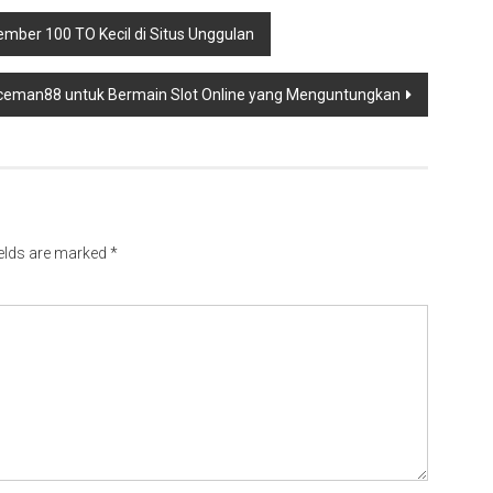
ber 100 TO Kecil di Situs Unggulan
ceman88 untuk Bermain Slot Online yang Menguntungkan
ields are marked
*