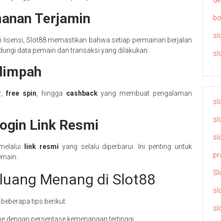
de
anan Terjamin
bo
sl
 lisensi, Slot88 memastikan bahwa setiap permainan berjalan
dungi data pemain dan transaksi yang dilakukan.
sl
limpah
r
,
free spin
, hingga
cashback
yang membuat pengalaman
sl
sl
ogin Link Resmi
sl
melalui
link resmi
yang selalu diperbarui. Ini penting untuk
pr
emain.
Sl
luang Menang di Slot88
sl
beberapa tips berikut:
sl
e dengan persentase kemenangan tertinggi.