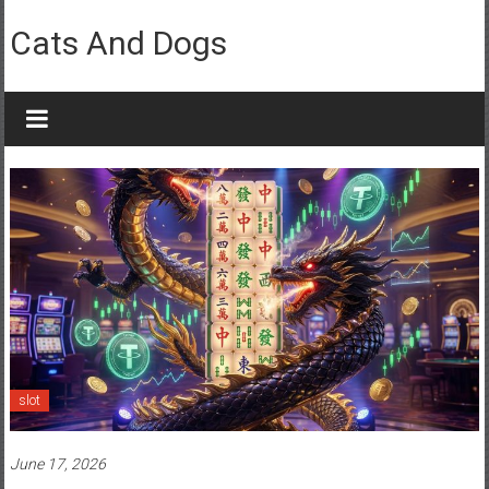
Skip
to
Cats And Dogs
content
slot
June 17, 2026