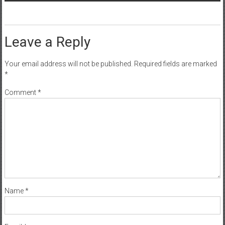
Leave a Reply
Your email address will not be published.
Required fields are marked
*
Comment
*
Name
*