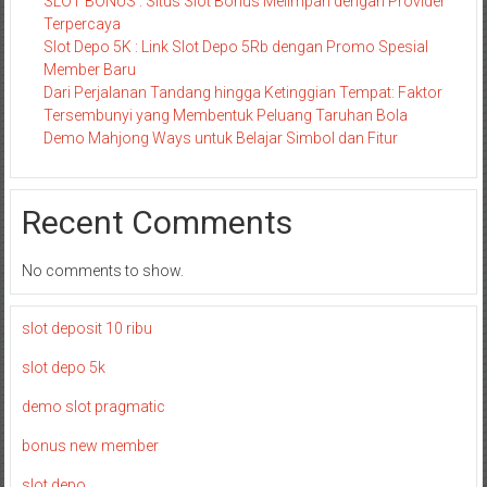
SLOT BONUS : Situs Slot Bonus Melimpah dengan Provider
Terpercaya
Slot Depo 5K : Link Slot Depo 5Rb dengan Promo Spesial
Member Baru
Dari Perjalanan Tandang hingga Ketinggian Tempat: Faktor
Tersembunyi yang Membentuk Peluang Taruhan Bola
Demo Mahjong Ways untuk Belajar Simbol dan Fitur
Recent Comments
No comments to show.
slot deposit 10 ribu
slot depo 5k
demo slot pragmatic
bonus new member
slot depo