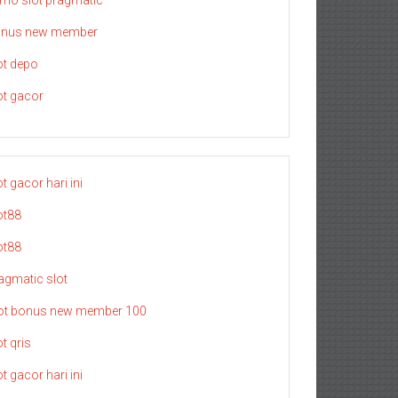
mo slot pragmatic
nus new member
ot depo
ot gacor
ot gacor hari ini
ot88
ot88
agmatic slot
ot bonus new member 100
ot qris
ot gacor hari ini