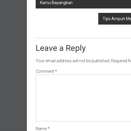
Kamu Bayangkan
navigation
Tips Ampuh Me
Leave a Reply
Your email address will not be published.
Required f
Comment
*
Name
*