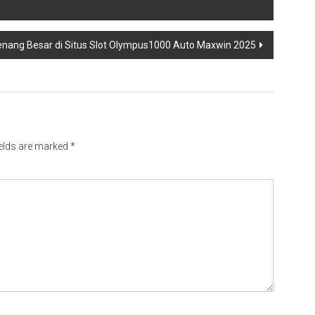
nang Besar di Situs Slot Olympus1000 Auto Maxwin 2025
ields are marked
*