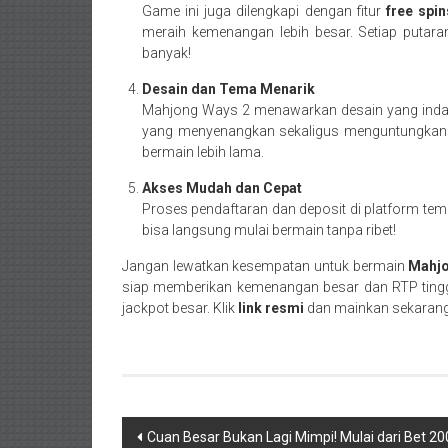
Game ini juga dilengkapi dengan fitur
free spin
meraih kemenangan lebih besar. Setiap putar
banyak!
Desain dan Tema Menarik
Mahjong Ways 2 menawarkan desain yang inda
yang menyenangkan sekaligus menguntungkan.
bermain lebih lama.
Akses Mudah dan Cepat
Proses pendaftaran dan deposit di platform t
bisa langsung mulai bermain tanpa ribet!
Jangan lewatkan kesempatan untuk bermain
Mahjo
siap memberikan kemenangan besar dan RTP tinggi,
jackpot besar. Klik
link resmi
dan mainkan sekarang
Post
Cuan Besar Bukan Lagi Mimpi! Mulai dari Bet 