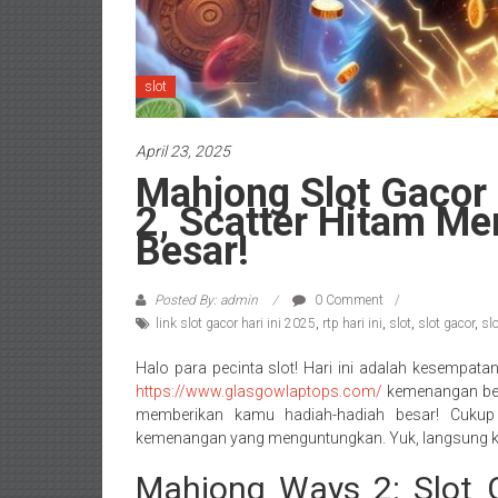
slot
April 23, 2025
Mahjong Slot Gacor 
2, Scatter Hitam M
Besar!
Posted By: admin
0 Comment
link slot gacor hari ini 2025
,
rtp hari ini
,
slot
,
slot gacor
,
slo
Halo para pecinta slot! Hari ini adalah kesempa
https://www.glasgowlaptops.com/
kemenangan be
memberikan kamu hadiah-hadiah besar! Cukup
kemenangan yang menguntungkan. Yuk, langsung k
Mahjong Ways 2: Slot 