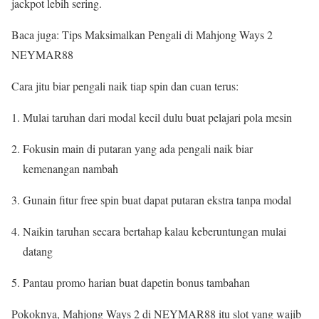
jackpot lebih sering.
Baca juga: Tips Maksimalkan Pengali di Mahjong Ways 2
NEYMAR88
Cara jitu biar pengali naik tiap spin dan cuan terus:
Mulai taruhan dari modal kecil dulu buat pelajari pola mesin
Fokusin main di putaran yang ada pengali naik biar
kemenangan nambah
Gunain fitur free spin buat dapat putaran ekstra tanpa modal
Naikin taruhan secara bertahap kalau keberuntungan mulai
datang
Pantau promo harian buat dapetin bonus tambahan
Pokoknya, Mahjong Ways 2 di NEYMAR88 itu slot yang wajib