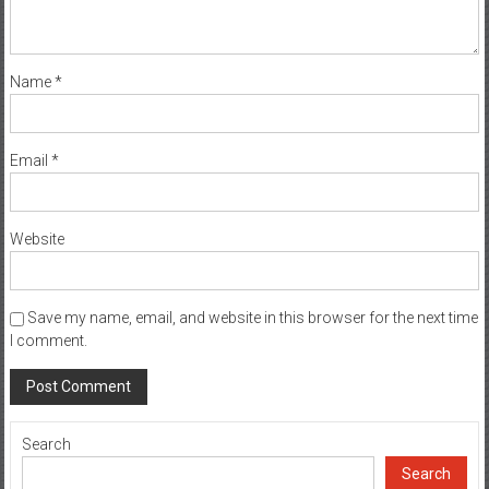
Name
*
Email
*
Website
Save my name, email, and website in this browser for the next time
I comment.
Search
Search