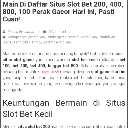
Main Di Daftar Situs Slot Bet 200, 400,
800, 100 Perak Gacor Hari Ini, Pasti
Cuan!
Posted By: admin
0 Comment
ketimpangan pendidikan
,
Pembelajaran Inovatif
,
Pendidikan
,
Pendidikan
Digital
,
Pendidikan Tinggi
,
Sistem Pendidikan
Mau coba keberuntungan dan menang banyak? Cobalah bermain di
situs slot gacor
yang menawarkan
slot bet kecil
mulai dari
bet
100, bet 200, bet 400, hingga bet 800
! Setiap taruhan memberi
peluang besar untuk
neymar88
menang, dengan
slot gacor hari ini
yang siap memberikan cuan maksimal. Di situs ini, kamu bisa
menikmati permainan yang seru, dengan kemenangan yang sangat
menggoda.
Keuntungan Bermain di Situs
Slot Bet Kecil
Memilih
situs slot bet 200
atau lebih kecil bisa jadi pilihan tepat untuk