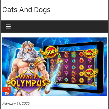
Skip
to
Cats And Dogs
content
slot
February 11, 2025