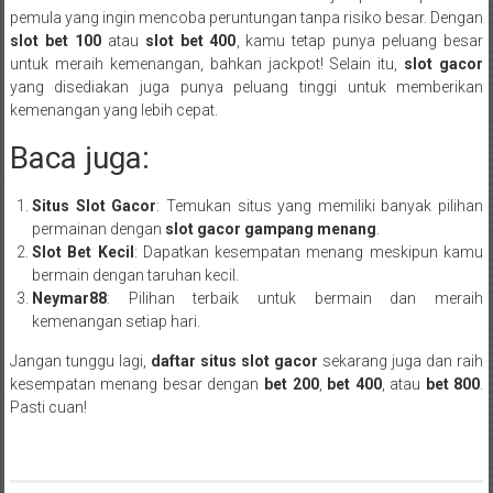
pemula yang ingin mencoba peruntungan tanpa risiko besar. Dengan
slot bet 100
atau
slot bet 400
, kamu tetap punya peluang besar
untuk meraih kemenangan, bahkan jackpot! Selain itu,
slot gacor
yang disediakan juga punya peluang tinggi untuk memberikan
kemenangan yang lebih cepat.
Baca juga:
Situs Slot Gacor
: Temukan situs yang memiliki banyak pilihan
permainan dengan
slot gacor gampang menang
.
Slot Bet Kecil
: Dapatkan kesempatan menang meskipun kamu
bermain dengan taruhan kecil.
Neymar88
: Pilihan terbaik untuk bermain dan meraih
kemenangan setiap hari.
Jangan tunggu lagi,
daftar situs slot gacor
sekarang juga dan raih
kesempatan menang besar dengan
bet 200
,
bet 400
, atau
bet 800
.
Pasti cuan!