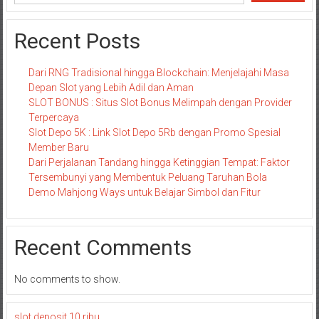
Recent Posts
Dari RNG Tradisional hingga Blockchain: Menjelajahi Masa
Depan Slot yang Lebih Adil dan Aman
SLOT BONUS : Situs Slot Bonus Melimpah dengan Provider
Terpercaya
Slot Depo 5K : Link Slot Depo 5Rb dengan Promo Spesial
Member Baru
Dari Perjalanan Tandang hingga Ketinggian Tempat: Faktor
Tersembunyi yang Membentuk Peluang Taruhan Bola
Demo Mahjong Ways untuk Belajar Simbol dan Fitur
Recent Comments
No comments to show.
slot deposit 10 ribu