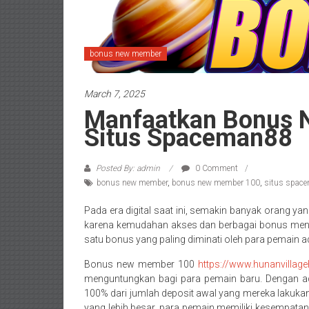
bonus new member
March 7, 2025
Manfaatkan Bonus 
Situs Spaceman88
Posted By: admin
0 Comment
bonus new member
,
bonus new member 100
,
situs spac
Pada era digital saat ini, semakin banyak orang yan
karena kemudahan akses dan berbagai bonus mena
satu bonus yang paling diminati oleh para pemain
Bonus new member 100
https://www.hunanvillag
menguntungkan bagi para pemain baru. Dengan a
100% dari jumlah deposit awal yang mereka lakukan
yang lebih besar, para pemain memiliki kesempata