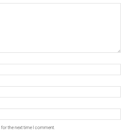
for the next time I comment.