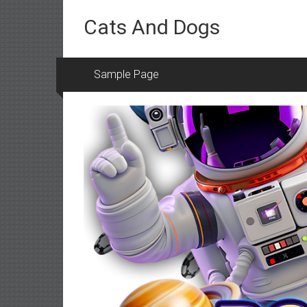
Skip
to
Cats And Dogs
content
Sample Page