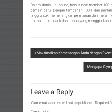
Dalam dunia judi online, bonus new member 100 
pemain baru. Dengan tambahan 100% dari jumlah 
tinggi untuk memenangkan permainan dan meraih k
permainan menarik dan bonus yang menggiurkan, menj
Post
Maksimalkan Kemenangan Anda dengan Event 
navigation
Mengapa Olympus
Leave a Reply
Your email address will not be published.
Required f
Comment
*