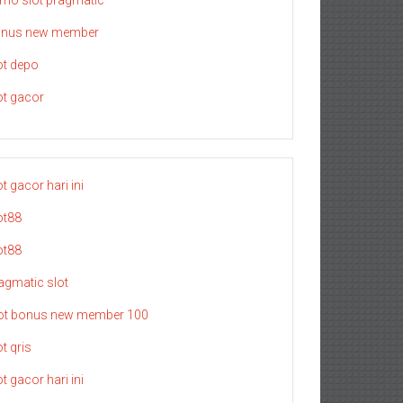
mo slot pragmatic
nus new member
ot depo
ot gacor
ot gacor hari ini
ot88
ot88
agmatic slot
ot bonus new member 100
ot qris
ot gacor hari ini