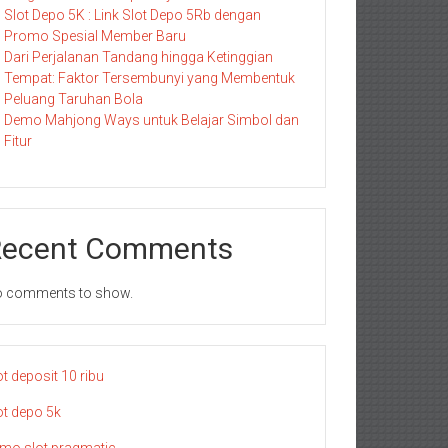
Slot Depo 5K : Link Slot Depo 5Rb dengan
Promo Spesial Member Baru
Dari Perjalanan Tandang hingga Ketinggian
Tempat: Faktor Tersembunyi yang Membentuk
Peluang Taruhan Bola
Demo Mahjong Ways untuk Belajar Simbol dan
Fitur
Recent Comments
 comments to show.
ot deposit 10 ribu
ot depo 5k