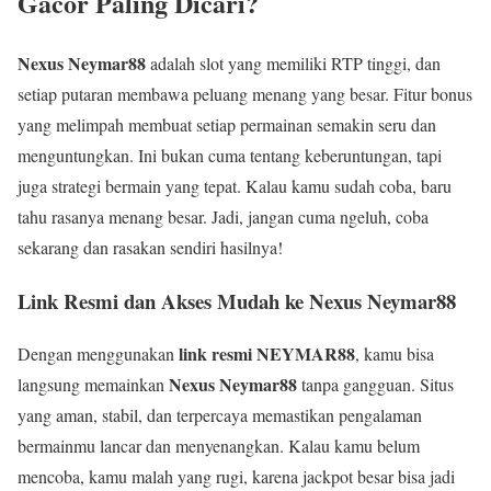
Gacor Paling Dicari?
Nexus Neymar88
adalah slot yang memiliki RTP tinggi, dan
setiap putaran membawa peluang menang yang besar. Fitur bonus
yang melimpah membuat setiap permainan semakin seru dan
menguntungkan. Ini bukan cuma tentang keberuntungan, tapi
juga strategi bermain yang tepat. Kalau kamu sudah coba, baru
tahu rasanya menang besar. Jadi, jangan cuma ngeluh, coba
sekarang dan rasakan sendiri hasilnya!
Link Resmi dan Akses Mudah ke Nexus Neymar88
link resmi NEYMAR88
Dengan menggunakan
, kamu bisa
Nexus Neymar88
langsung memainkan
tanpa gangguan. Situs
yang aman, stabil, dan terpercaya memastikan pengalaman
bermainmu lancar dan menyenangkan. Kalau kamu belum
mencoba, kamu malah yang rugi, karena jackpot besar bisa jadi