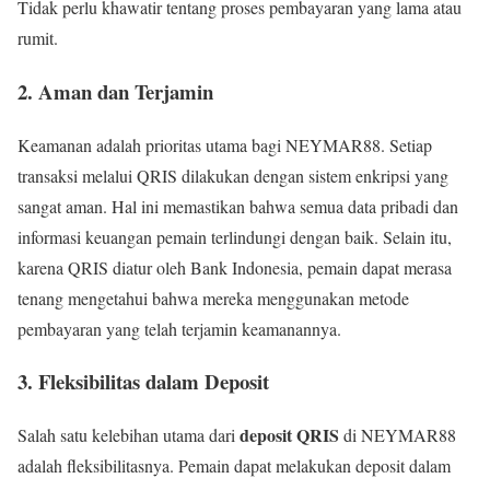
Tidak perlu khawatir tentang proses pembayaran yang lama atau
rumit.
2.
Aman dan Terjamin
Keamanan adalah prioritas utama bagi NEYMAR88. Setiap
transaksi melalui QRIS dilakukan dengan sistem enkripsi yang
sangat aman. Hal ini memastikan bahwa semua data pribadi dan
informasi keuangan pemain terlindungi dengan baik. Selain itu,
karena QRIS diatur oleh Bank Indonesia, pemain dapat merasa
tenang mengetahui bahwa mereka menggunakan metode
pembayaran yang telah terjamin keamanannya.
3.
Fleksibilitas dalam Deposit
deposit QRIS
Salah satu kelebihan utama dari
di NEYMAR88
adalah fleksibilitasnya. Pemain dapat melakukan deposit dalam