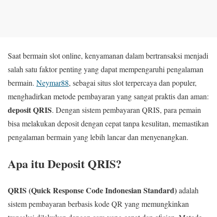
Saat bermain slot online, kenyamanan dalam bertransaksi menjadi
salah satu faktor penting yang dapat mempengaruhi pengalaman
bermain.
Neymar88
, sebagai situs slot terpercaya dan populer,
menghadirkan metode pembayaran yang sangat praktis dan aman:
deposit QRIS
. Dengan sistem pembayaran QRIS, para pemain
bisa melakukan deposit dengan cepat tanpa kesulitan, memastikan
pengalaman bermain yang lebih lancar dan menyenangkan.
Apa itu Deposit QRIS?
QRIS (Quick Response Code Indonesian Standard)
adalah
sistem pembayaran berbasis kode QR yang memungkinkan