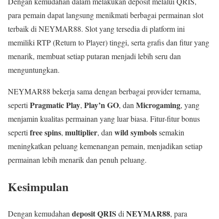
Dengan kemudahan dalam melakukan deposit melalui QRIS,
para pemain dapat langsung menikmati berbagai permainan slot
terbaik di NEYMAR88. Slot yang tersedia di platform ini
memiliki RTP (Return to Player) tinggi, serta grafis dan fitur yang
menarik, membuat setiap putaran menjadi lebih seru dan
menguntungkan.
NEYMAR88 bekerja sama dengan berbagai provider ternama,
Pragmatic Play
Play’n GO
Microgaming
seperti
,
, dan
, yang
menjamin kualitas permainan yang luar biasa. Fitur-fitur bonus
free spins
multiplier
wild symbols
seperti
,
, dan
semakin
meningkatkan peluang kemenangan pemain, menjadikan setiap
permainan lebih menarik dan penuh peluang.
Kesimpulan
deposit QRIS
NEYMAR88
Dengan kemudahan
di
, para