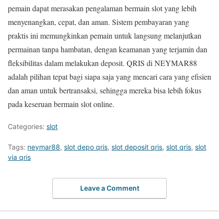
pemain dapat merasakan pengalaman bermain slot yang lebih
menyenangkan, cepat, dan aman. Sistem pembayaran yang
praktis ini memungkinkan pemain untuk langsung melanjutkan
permainan tanpa hambatan, dengan keamanan yang terjamin dan
fleksibilitas dalam melakukan deposit. QRIS di NEYMAR88
adalah pilihan tepat bagi siapa saja yang mencari cara yang efisien
dan aman untuk bertransaksi, sehingga mereka bisa lebih fokus
pada keseruan bermain slot online.
Categories:
slot
Tags:
neymar88
,
slot depo qris
,
slot deposit qris
,
slot qris
,
slot
via qris
Leave a Comment