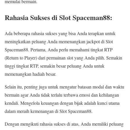
memulai bermain.
Rahasia Sukses di Slot Spaceman88:
Ada beberapa rahasia sukses yang bisa Anda terapkan untuk
meningkatkan peluang Anda memenangkan jackpot di Slot
Spaceman88. Pertama, Anda perlu memahami tingkat RTP
(Return to Player) dari permainan slot yang Anda pilih. Semakin
tinggi tingkat RTP, semakin besar peluang Anda untuk
memenangkan hadiah besar.
Selain itu, penting juga untuk mengatur batasan modal dan waktu
bermain agar Anda tidak terlalu terbawa emosi dan kehilangan
kendali. Mengelola keuangan dengan bijak adalah kunci utama
dalam meraih kemenangan di Slot Spaceman88.
Dengan mengikuti rahasia sukses di atas, Anda memiliki peluang