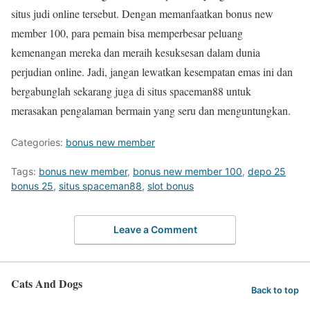
situs judi online tersebut. Dengan memanfaatkan bonus new
member 100, para pemain bisa memperbesar peluang
kemenangan mereka dan meraih kesuksesan dalam dunia
perjudian online. Jadi, jangan lewatkan kesempatan emas ini dan
bergabunglah sekarang juga di situs spaceman88 untuk
merasakan pengalaman bermain yang seru dan menguntungkan.
Categories:
bonus new member
Tags:
bonus new member
,
bonus new member 100
,
depo 25
bonus 25
,
situs spaceman88
,
slot bonus
Leave a Comment
Cats And Dogs
Back to top