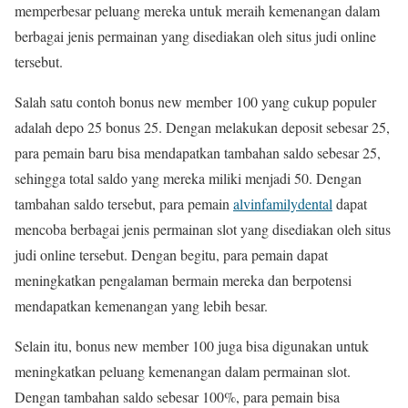
memperbesar peluang mereka untuk meraih kemenangan dalam
berbagai jenis permainan yang disediakan oleh situs judi online
tersebut.
Salah satu contoh bonus new member 100 yang cukup populer
adalah depo 25 bonus 25. Dengan melakukan deposit sebesar 25,
para pemain baru bisa mendapatkan tambahan saldo sebesar 25,
sehingga total saldo yang mereka miliki menjadi 50. Dengan
tambahan saldo tersebut, para pemain
alvinfamilydental
dapat
mencoba berbagai jenis permainan slot yang disediakan oleh situs
judi online tersebut. Dengan begitu, para pemain dapat
meningkatkan pengalaman bermain mereka dan berpotensi
mendapatkan kemenangan yang lebih besar.
Selain itu, bonus new member 100 juga bisa digunakan untuk
meningkatkan peluang kemenangan dalam permainan slot.
Dengan tambahan saldo sebesar 100%, para pemain bisa