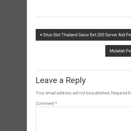
Post
Situs Slot Thailand Gacor Bet 200 Server Asli 
navigation
Mulailah P
Leave a Reply
Your email address will not be published.
Required f
Comment
*