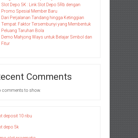
Slot Depo 5K : Link Slot Depo 5Rb dengan
Promo Spesial Member Baru
Dari Perjalanan Tandang hingga Ketinggian
Tempat: Faktor Tersembunyi yang Membentuk
Peluang Taruhan Bola
Demo Mahjong Ways untuk Belajar Simbol dan
Fitur
Recent Comments
 comments to show.
ot deposit 10 ribu
ot depo 5k