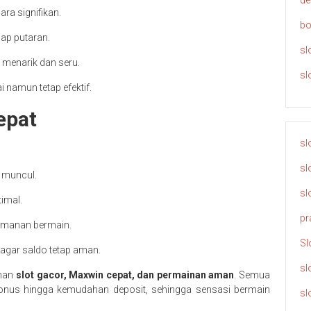
de
a signifikan.
bo
ap putaran.
sl
menarik dan seru.
sl
 namun tetap efektif.
epat
sl
sl
g muncul.
sl
imal.
pr
yamanan bermain.
Sl
 agar saldo tetap aman.
sl
man
slot gacor, Maxwin cepat, dan permainan aman
. Semua
 bonus hingga kemudahan deposit, sehingga sensasi bermain
sl