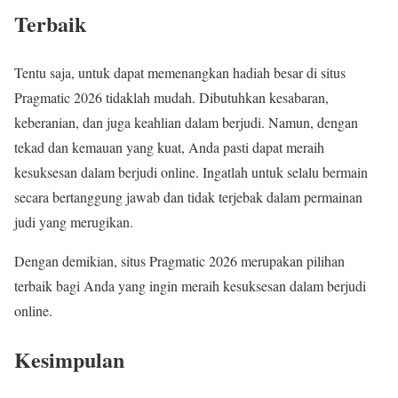
Terbaik
Tentu saja, untuk dapat memenangkan hadiah besar di situs
Pragmatic 2026 tidaklah mudah. Dibutuhkan kesabaran,
keberanian, dan juga keahlian dalam berjudi. Namun, dengan
tekad dan kemauan yang kuat, Anda pasti dapat meraih
kesuksesan dalam berjudi online. Ingatlah untuk selalu bermain
secara bertanggung jawab dan tidak terjebak dalam permainan
judi yang merugikan.
Dengan demikian, situs Pragmatic 2026 merupakan pilihan
terbaik bagi Anda yang ingin meraih kesuksesan dalam berjudi
online.
Kesimpulan