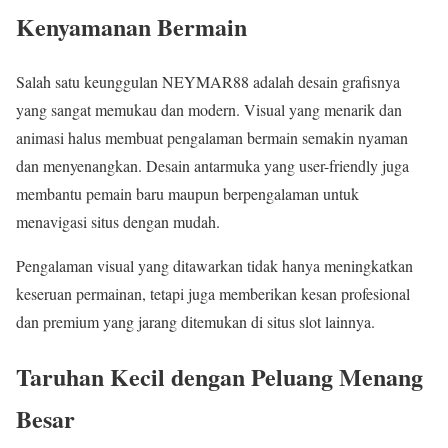
Kenyamanan Bermain
Salah satu keunggulan NEYMAR88 adalah desain grafisnya
yang sangat memukau dan modern. Visual yang menarik dan
animasi halus membuat pengalaman bermain semakin nyaman
dan menyenangkan. Desain antarmuka yang user-friendly juga
membantu pemain baru maupun berpengalaman untuk
menavigasi situs dengan mudah.
Pengalaman visual yang ditawarkan tidak hanya meningkatkan
keseruan permainan, tetapi juga memberikan kesan profesional
dan premium yang jarang ditemukan di situs slot lainnya.
Taruhan Kecil dengan Peluang Menang
Besar