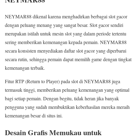
NEYMAR88 dikenal karena menghadirkan berbagai slot gacor
dengan peluang menang yang sangat besar. Slot gacor sendiri
merupakan istilah untuk mesin slot yang dalam periode tertentu
sering memberikan kemenangan kepada pemain. NEYMAR88
secara konsisten menyediakan daftar slot gacor yang diperbarui
secara rutin, sehingga pemain dapat memilih game dengan tingkat
kemenangan terbaik.
Fitur RTP (Return to Player) pada slot di NEYMAR88 juga
termasuk tinggi, memberikan peluang kemenangan yang optimal
bagi setiap pemain. Dengan begitu, tidak heran jika banyak
pengguna yang sudah membuktikan keberhasilan mereka meraih
kemenangan besar di situs ini.
Desain Grafis Memukau untuk