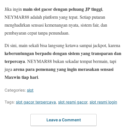
main slot gacor dengan peluang JP tinggi
Jika ingin
,
NEYMAR88 adalah platform yang tepat. Setiap putaran
menghadirkan sensasi kemenangan nyata, sistem fair, dan
pembayaran cepat tanpa penundaan.
Di sini, main sekali bisa langsung ketawa sampai jackpot, karena
keberuntungan berpadu dengan sistem yang transparan dan
terpercaya
. NEYMAR88 bukan sekadar tempat bermain, tapi
arena para pemenang yang ingin merasakan sensasi
juga
Maxwin tiap hari
.
Categories:
slot
Tags:
slot gacor terpercaya
,
slot resmi gacor
,
slot resmi login
Leave a Comment