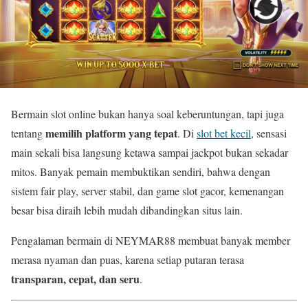
Bermain slot online bukan hanya soal keberuntungan, tapi juga
memilih platform yang tepat
tentang
. Di
slot bet kecil
, sensasi
main sekali bisa langsung ketawa sampai jackpot bukan sekadar
mitos. Banyak pemain membuktikan sendiri, bahwa dengan
sistem fair play, server stabil, dan game slot gacor, kemenangan
besar bisa diraih lebih mudah dibandingkan situs lain.
Pengalaman bermain di NEYMAR88 membuat banyak member
merasa nyaman dan puas, karena setiap putaran terasa
transparan, cepat, dan seru
.