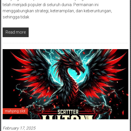
telah menjadi populer di seluruh dunia. Permainan ini
menggabungkan strategi, keterampilan, dan keberuntungan,
sehingga tidak
Read more
mahjong slot
February 17, 2025