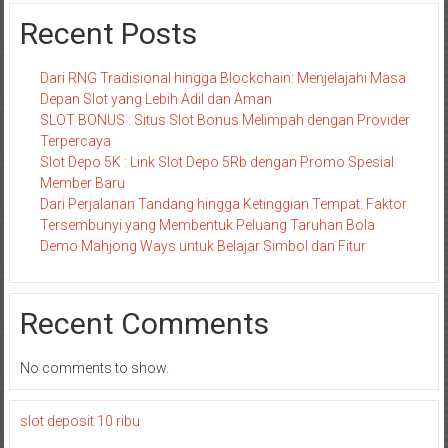
Recent Posts
Dari RNG Tradisional hingga Blockchain: Menjelajahi Masa
Depan Slot yang Lebih Adil dan Aman
SLOT BONUS : Situs Slot Bonus Melimpah dengan Provider
Terpercaya
Slot Depo 5K : Link Slot Depo 5Rb dengan Promo Spesial
Member Baru
Dari Perjalanan Tandang hingga Ketinggian Tempat: Faktor
Tersembunyi yang Membentuk Peluang Taruhan Bola
Demo Mahjong Ways untuk Belajar Simbol dan Fitur
Recent Comments
No comments to show.
slot deposit 10 ribu