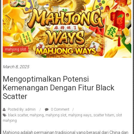
mahjong slot
March 8, 2025
Mengoptimalkan Potensi
Kemenangan Dengan Fitur Black
Scatter
Posted By: admin
0 Comment
black scatter
,
mahjong
,
mahjong slot
,
mahjong ways
,
scatter hitam
,
slot
mahjong
Mahjong adalah permainan tradisional yang berasal dari China dan