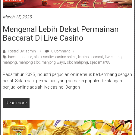
March 15, 2025
Mengenal Lebih Dekat Permainan
Baccarat Di Live Casino
Posted By: admin
0 Comment
baccarat online
,
black scatter
,
casino online
,
kasino baccarat
,
live casino
,
mahjong
,
mahjong slot
,
mahjong ways
,
slot mahjong
,
spaceman88
Pada tahun 2025, industri perjudian online terus berkembang dengan
pesat. Salah satu permainan yang semakin populer di kalangan
penjudi online adalah live casino. Dengan
Read more