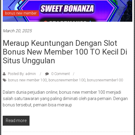
bonus new member
March 20, 2025
Meraup Keuntungan Dengan Slot
Bonus New Member 100 TO Kecil Di
Situs Unggulan
Posted By: admin
0 Comment
bonus new member 100
,
bonusnewmember 100
,
bonusnewmember100
Dalam dunia perjudian online, bonus new member 100 menjadi
salah satu tawaran yang paling diminati oleh para pemain. Dengan
bonus tersebut, pemain bisa meraup
Read more