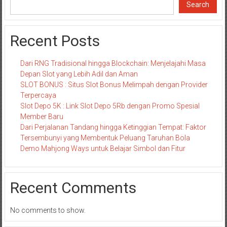
Search
Recent Posts
Dari RNG Tradisional hingga Blockchain: Menjelajahi Masa
Depan Slot yang Lebih Adil dan Aman
SLOT BONUS : Situs Slot Bonus Melimpah dengan Provider
Terpercaya
Slot Depo 5K : Link Slot Depo 5Rb dengan Promo Spesial
Member Baru
Dari Perjalanan Tandang hingga Ketinggian Tempat: Faktor
Tersembunyi yang Membentuk Peluang Taruhan Bola
Demo Mahjong Ways untuk Belajar Simbol dan Fitur
Recent Comments
No comments to show.