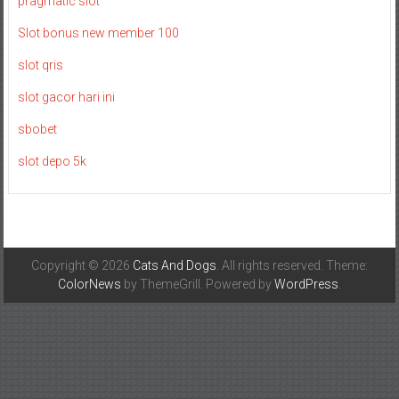
pragmatic slot
Slot bonus new member 100
slot qris
slot gacor hari ini
sbobet
slot depo 5k
Copyright © 2026
Cats And Dogs
. All rights reserved. Theme:
ColorNews
by ThemeGrill. Powered by
WordPress
.