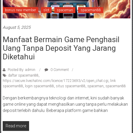
bonus new member
slot
spaceman
spaceman88
August 5, 2025
Manfaat Bermain Game Penghasil
Uang Tanpa Deposit Yang Jarang
Diketahui
Posted By: admin
0 Comment
daftar spaceman88
,
https://secure.livechatinc.com/licence/17223693/v2/open_chat.cgi
,
link
spaceman88
,
login spaceman88
,
situs spaceman88
,
spaceman
,
spaceman88
Dengan berkembangnya teknologi dan internet, kini sudah banyak
game online yang dapat menghasilkan uang tanpa perlu melakukan
deposit terlebih dahulu. Beberapa platform game bahkan
Read more