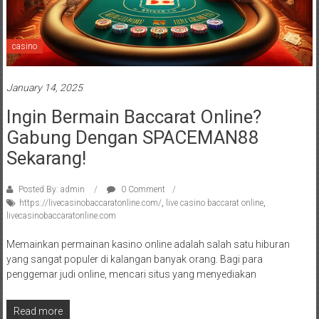
casino
January 14, 2025
Ingin Bermain Baccarat Online?
Gabung Dengan SPACEMAN88
Sekarang!
Posted By: admin
0 Comment
https://livecasinobaccaratonline.com/
,
live casino baccarat online
,
livecasinobaccaratonline.com
Memainkan permainan kasino online adalah salah satu hiburan
yang sangat populer di kalangan banyak orang. Bagi para
penggemar judi online, mencari situs yang menyediakan
Read more