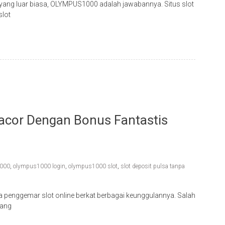
 yang luar biasa, OLYMPUS1000 adalah jawabannya. Situs slot
slot
acor Dengan Bonus Fantastis
1000
,
olympus1000 login
,
olympus1000 slot
,
slot deposit pulsa tanpa
 penggemar slot online berkat berbagai keunggulannya. Salah
yang