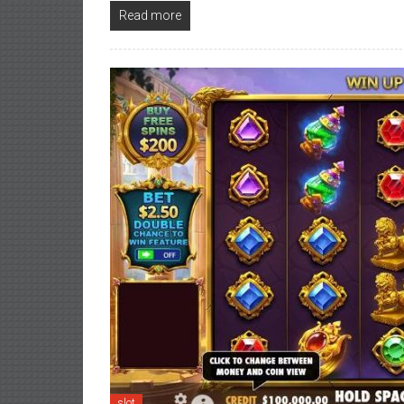
Read more
slot