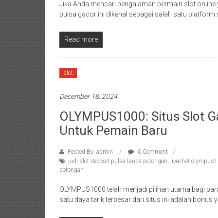
Jika Anda mencari pengalaman bermain slot online
pulsa gacor ini dikenal sebagai salah satu platform 
Read more
slot
December 18, 2024
OLYMPUS1000: Situs Slot G
Untuk Pemain Baru
Posted By: admin
0 Comment
judi slot deposit pulsa tanpa potongan
,
livechat olympus
potongan
OLYMPUS1000 telah menjadi pilihan utama bagi para
satu daya tarik terbesar dari situs ini adalah bonus 