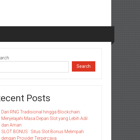
arch
Search
ecent Posts
Dari RNG Tradisional hingga Blockchain:
Menjelajahi Masa Depan Slot yang Lebih Adil
dan Aman
SLOT BONUS : Situs Slot Bonus Melimpah
dengan Provider Terpercaya