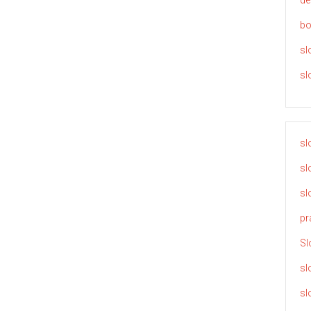
de
bo
sl
sl
sl
sl
sl
pr
Sl
sl
sl