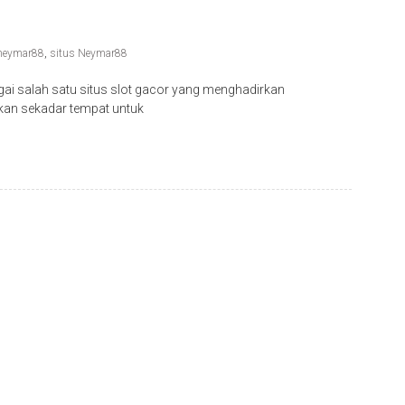
neymar88
,
situs Neymar88
ai salah satu situs slot gacor yang menghadirkan
ukan sekadar tempat untuk