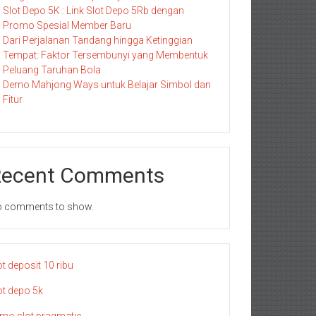
Slot Depo 5K : Link Slot Depo 5Rb dengan
Promo Spesial Member Baru
Dari Perjalanan Tandang hingga Ketinggian
Tempat: Faktor Tersembunyi yang Membentuk
Peluang Taruhan Bola
Demo Mahjong Ways untuk Belajar Simbol dan
Fitur
Recent Comments
 comments to show.
ot deposit 10 ribu
ot depo 5k