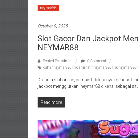
neymar88
October 9, 2025
Slot Gacor Dan Jackpot Me
NEYMAR88
Posted By: admin
0 Comment
daftar neymar88
,
link alternatif neymar88
,
link neymar88
,
Di dunia slot online, pemain tidak hanya mencari h
jackpot menggiurkan. neymar88 dikenal sebagai situ
Read more