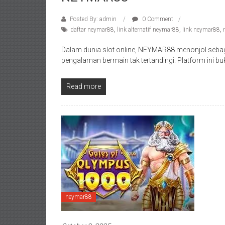
Posted By: admin
0 Comment
daftar neymar88
,
link alternatif neymar88
,
link neymar88
,
Dalam dunia slot online, NEYMAR88 menonjol sebag
pengalaman bermain tak tertandingi. Platform ini b
Read more
neymar88