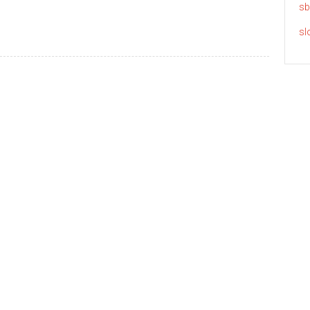
sb
sl