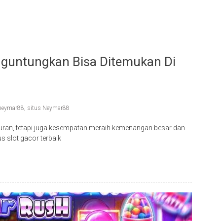
nguntungkan Bisa Ditemukan Di
neymar88
,
situs Neymar88
iburan, tetapi juga kesempatan meraih kemenangan besar dan
s slot gacor terbaik