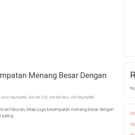
empatan Menang Besar Dengan
No
,
situs Neymar88
,
slot bet 200
,
slot bet kecil
,
slot Neymar88
mencari hiburan, tetapi juga kesempatan menang besar dengan
sl
 paling
sl