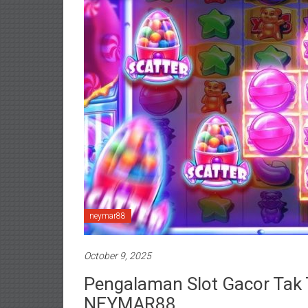
neymar88
October 9, 2025
Pengalaman Slot Gacor Tak 
NEYMAR88