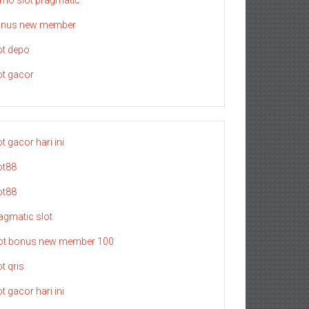
mo slot pragmatic
nus new member
ot depo
ot gacor
ot gacor hari ini
ot88
ot88
agmatic slot
ot bonus new member 100
ot qris
ot gacor hari ini