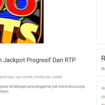
 Jackpot Progresif Dan RTP
No
88slot login
,
login slot 888
,
slot 888 login
,
slot888
opuler di kalangan para penggemar judi online, khususnya
sl
Return
sl