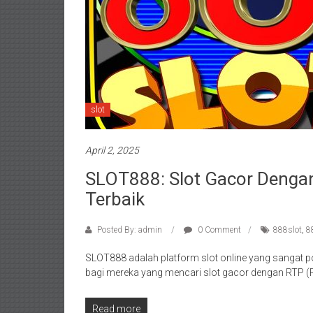
slot
April 2, 2025
SLOT888: Slot Gacor Dengan
Terbaik
Posted By: admin
0 Comment
888slot
,
8
SLOT888 adalah platform slot online yang sangat p
bagi mereka yang mencari slot gacor dengan RTP (
Read more