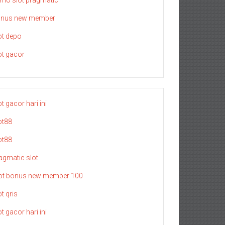
mo slot pragmatic
nus new member
ot depo
ot gacor
ot gacor hari ini
ot88
ot88
agmatic slot
ot bonus new member 100
ot qris
ot gacor hari ini