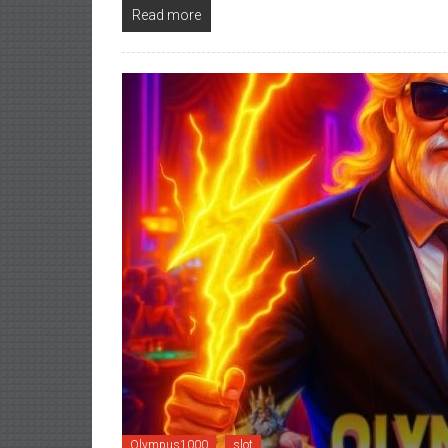
Read more
Olympus1000
slot