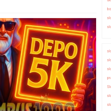
de
bo
sl
sl
sl
sl
sl
pr
Sl
sl
sl