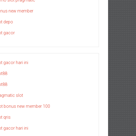
mo slot pragmatic
nus new member
ot depo
ot gacor
ot gacor hari ini
ot88
ot88
agmatic slot
ot bonus new member 100
ot qris
ot gacor hari ini