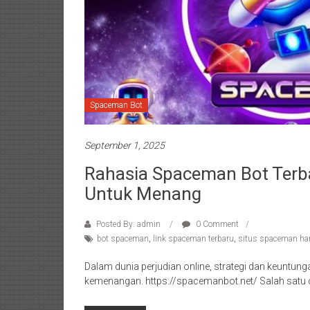
Spaceman Bot
September 1, 2025
Rahasia Spaceman Bot Terbai
Untuk Menang
Posted By: admin
0 Comment
bot spaceman
,
link spaceman terbaru
,
situs spaceman hari
Dalam dunia perjudian online, strategi dan keuntun
kemenangan. https://spacemanbot.net/ Salah satu