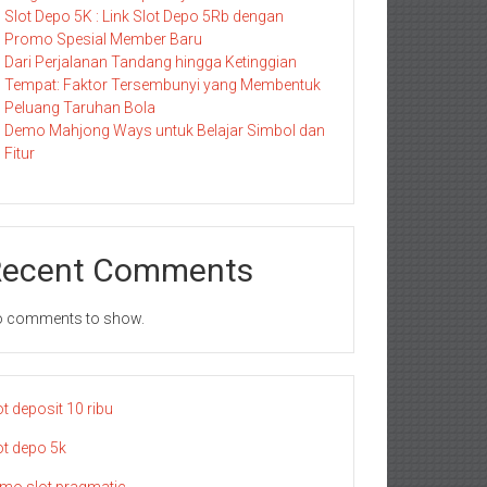
Slot Depo 5K : Link Slot Depo 5Rb dengan
Promo Spesial Member Baru
Dari Perjalanan Tandang hingga Ketinggian
Tempat: Faktor Tersembunyi yang Membentuk
Peluang Taruhan Bola
Demo Mahjong Ways untuk Belajar Simbol dan
Fitur
Recent Comments
 comments to show.
ot deposit 10 ribu
ot depo 5k