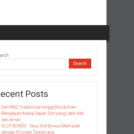
arch
Search
ecent Posts
Dari RNG Tradisional hingga Blockchain:
Menjelajahi Masa Depan Slot yang Lebih Adil
dan Aman
SLOT BONUS : Situs Slot Bonus Melimpah
dengan Provider Terpercaya