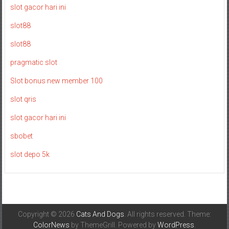
slot gacor hari ini
slot88
slot88
pragmatic slot
Slot bonus new member 100
slot qris
slot gacor hari ini
sbobet
slot depo 5k
Copyright © 2026
Cats And Dogs
. All rights reserved. Theme:
ColorNews
by ThemeGrill. Powered by
WordPress
.