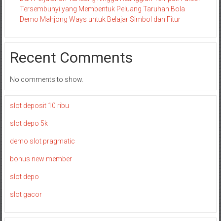
Tersembunyi yang Membentuk Peluang Taruhan Bola
Demo Mahjong Ways untuk Belajar Simbol dan Fitur
Recent Comments
No comments to show.
slot deposit 10 ribu
slot depo 5k
demo slot pragmatic
bonus new member
slot depo
slot gacor