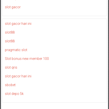
slot gacor
slot gacor hari ini
slot88
slot88
pragmatic slot
Slot bonus new member 100
slot qris
slot gacor hari ini
sbobet
slot depo 5k