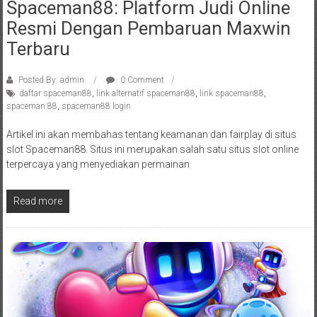
Spaceman88: Platform Judi Online
Resmi Dengan Pembaruan Maxwin
Terbaru
Posted By: admin
0 Comment
daftar spaceman88
,
link alternatif spaceman88
,
link spaceman88
,
spaceman 88
,
spaceman88 login
Artikel ini akan membahas tentang keamanan dan fairplay di situs
slot Spaceman88. Situs ini merupakan salah satu situs slot online
terpercaya yang menyediakan permainan
Read more