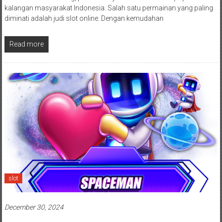
kalangan masyarakat Indonesia. Salah satu permainan yang paling
diminati adalah judi slot online. Dengan kemudahan
Read more
slot
December 30, 2024