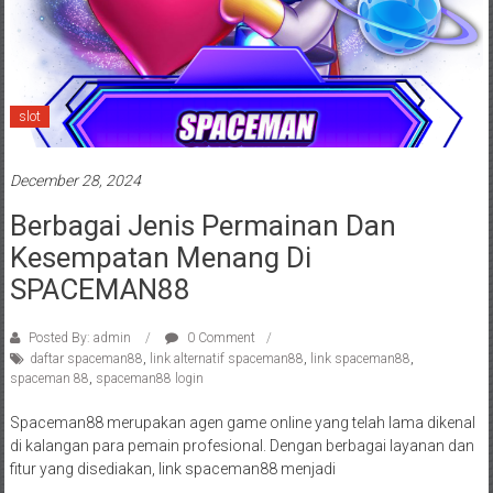
slot
December 28, 2024
Berbagai Jenis Permainan Dan
Kesempatan Menang Di
SPACEMAN88
Posted By: admin
0 Comment
daftar spaceman88
,
link alternatif spaceman88
,
link spaceman88
,
spaceman 88
,
spaceman88 login
Spaceman88 merupakan agen game online yang telah lama dikenal
di kalangan para pemain profesional. Dengan berbagai layanan dan
fitur yang disediakan, link spaceman88 menjadi