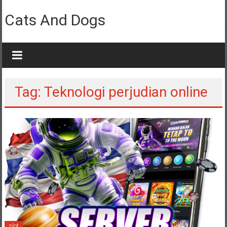
Skip
to
Cats And Dogs
content
Tag: Teknologi perjudian online
slot