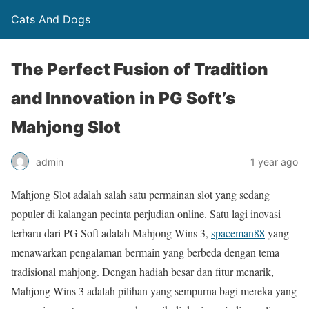
Cats And Dogs
The Perfect Fusion of Tradition
and Innovation in PG Soft’s
Mahjong Slot
admin
1 year ago
Mahjong Slot adalah salah satu permainan slot yang sedang
populer di kalangan pecinta perjudian online. Satu lagi inovasi
terbaru dari PG Soft adalah Mahjong Wins 3,
spaceman88
yang
menawarkan pengalaman bermain yang berbeda dengan tema
tradisional mahjong. Dengan hadiah besar dan fitur menarik,
Mahjong Wins 3 adalah pilihan yang sempurna bagi mereka yang