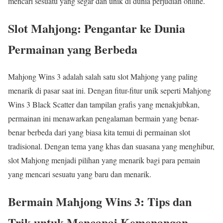
mencari sesuatu yang segar dan unik di dunia perjudian online.
Slot Mahjong: Pengantar ke Dunia
Permainan yang Berbeda
Mahjong Wins 3 adalah salah satu slot Mahjong yang paling
menarik di pasar saat ini. Dengan fitur-fitur unik seperti Mahjong
Wins 3 Black Scatter dan tampilan grafis yang menakjubkan,
permainan ini menawarkan pengalaman bermain yang benar-
benar berbeda dari yang biasa kita temui di permainan slot
tradisional. Dengan tema yang khas dan suasana yang menghibur,
slot Mahjong menjadi pilihan yang menarik bagi para pemain
yang mencari sesuatu yang baru dan menarik.
Bermain Mahjong Wins 3: Tips dan
Trik untuk Mencapai Kemenangan