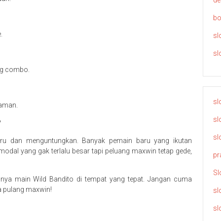
de
bo
.
sl
sl
ng combo.
sl
 aman.
sl
?
sl
seru dan menguntungkan. Banyak pemain baru yang ikutan
odal yang gak terlalu besar tapi peluang maxwin tetap gede,
pr
Sl
nya main Wild Bandito di tempat yang tepat. Jangan cuma
wa pulang maxwin!
sl
sl