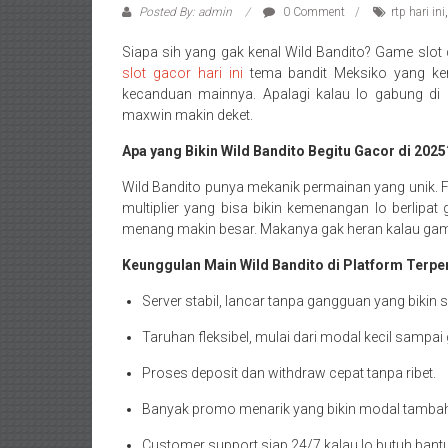
Posted By: admin
0 Comment
rtp hari ini
Siapa sih yang gak kenal Wild Bandito? Game slot 
slot gacor hari ini
tema bandit Meksiko yang ker
kecanduan mainnya. Apalagi kalau lo gabung di 
maxwin makin deket.
Apa yang Bikin Wild Bandito Begitu Gacor di 2025
Wild Bandito punya mekanik permainan yang unik. F
multiplier yang bisa bikin kemenangan lo berlipat
menang makin besar. Makanya gak heran kalau game 
Keunggulan Main Wild Bandito di Platform Terpe
Server stabil, lancar tanpa gangguan yang bikin s
Taruhan fleksibel, mulai dari modal kecil sampai 
Proses deposit dan withdraw cepat tanpa ribet.
Banyak promo menarik yang bikin modal tambah 
Customer support siap 24/7 kalau lo butuh bant