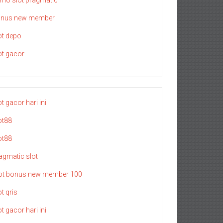
mo slot pragmatic
nus new member
ot depo
ot gacor
ot gacor hari ini
ot88
ot88
agmatic slot
ot bonus new member 100
ot qris
ot gacor hari ini