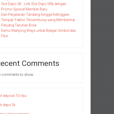
Slot Depo 5K : Link Slot Depo 5Rb dengan
Promo Spesial Member Baru
Dari Perjalanan Tandang hingga Ketinggian
Tempat: Faktor Tersembunyi yang Membentuk
Peluang Taruhan Bola
Demo Mahjong Ways untuk Belajar Simbol dan
Fitur
Recent Comments
 comments to show.
ot deposit 10 ribu
ot depo 5k