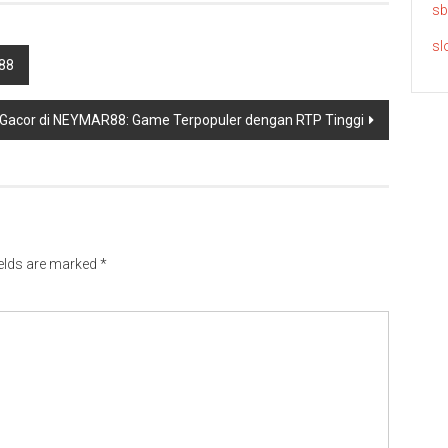
sb
sl
88
 Gacor di NEYMAR88: Game Terpopuler dengan RTP Tinggi
ields are marked
*