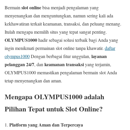
slot online
Bermain
bisa menjadi pengalaman yang
menyenangkan dan menguntungkan, namun sering kali ada
kekhawatiran terkait keamanan, transaksi, dan peluang menang.
Itulah mengapa memilih situs yang tepat sangat penting.
OLYMPUS1000
hadir sebagai solusi terbaik bagi Anda yang
ingin menikmati permainan slot online tanpa khawatir.
daftar
layanan
olympus1000
Dengan berbagai fitur unggulan,
pelanggan 24/7
keamanan transaksi
, dan
yang terjamin,
OLYMPUS1000 memastikan pengalaman bermain slot Anda
tetap menyenangkan dan aman.
Mengapa OLYMPUS1000 adalah
Pilihan Tepat untuk Slot Online?
Platform yang Aman dan Terpercaya