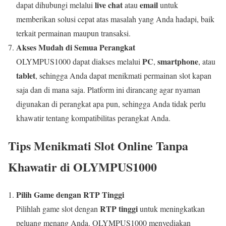
live chat
email
dapat dihubungi melalui
atau
untuk
memberikan solusi cepat atas masalah yang Anda hadapi, baik
terkait permainan maupun transaksi.
Akses Mudah di Semua Perangkat
PC
smartphone
OLYMPUS1000 dapat diakses melalui
,
, atau
tablet
, sehingga Anda dapat menikmati permainan slot kapan
saja dan di mana saja. Platform ini dirancang agar nyaman
digunakan di perangkat apa pun, sehingga Anda tidak perlu
khawatir tentang kompatibilitas perangkat Anda.
Tips Menikmati Slot Online Tanpa
Khawatir di OLYMPUS1000
Pilih Game dengan RTP Tinggi
RTP tinggi
Pilihlah game slot dengan
untuk meningkatkan
peluang menang Anda. OLYMPUS1000 menyediakan