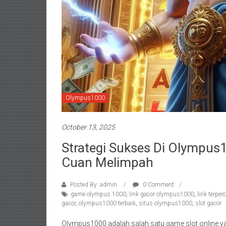
Olympus1000
October 13, 2025
Strategi Sukses Di Olympus1
Cuan Melimpah
Posted By: admin
0 Comment
game olympus 1000
,
link gacor olympus1000
,
link terpe
gacor
,
olympus1000 terbaik
,
situs olympus1000
,
slot gacor
Olympus1000 adalah salah satu game slot online y