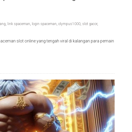
ang
,
link spaceman
,
login spaceman
,
olympus1000
,
slot gacor
,
aceman slot online yang tengah viral di kalangan para pemain