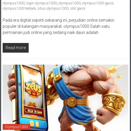
olympus1000
,
login olympus1000
,
olympus1000
,
olympus1000 gacor
,
olympus1000 terbaik
,
situs olympus1000
,
slot gacor
Pada era digital seperti sekarang ini, perjudian online semakin
populer di kalangan masyarakat. olympus1000 Salah satu
permainan judi online yang sedang naik daun adalah
Read more
Olympus1000