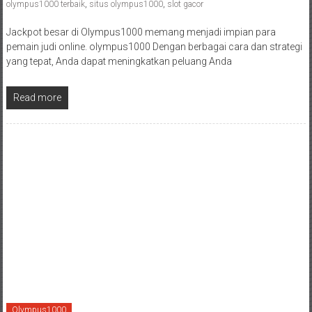
olympus1000 terbaik
,
situs olympus1000
,
slot gacor
Jackpot besar di Olympus1000 memang menjadi impian para
pemain judi online. olympus1000 Dengan berbagai cara dan strategi
yang tepat, Anda dapat meningkatkan peluang Anda
Read more
Olympus1000