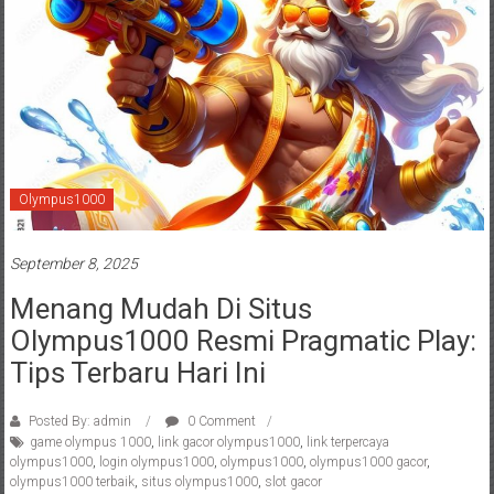
Olympus1000
September 8, 2025
Menang Mudah Di Situs
Olympus1000 Resmi Pragmatic Play:
Tips Terbaru Hari Ini
Posted By: admin
0 Comment
game olympus 1000
,
link gacor olympus1000
,
link terpercaya
olympus1000
,
login olympus1000
,
olympus1000
,
olympus1000 gacor
,
olympus1000 terbaik
,
situs olympus1000
,
slot gacor