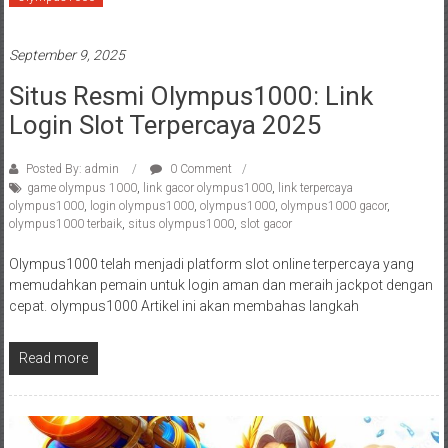
September 9, 2025
Situs Resmi Olympus1000: Link
Login Slot Terpercaya 2025
Posted By: admin
0 Comment
game olympus 1000
,
link gacor olympus1000
,
link terpercaya
olympus1000
,
login olympus1000
,
olympus1000
,
olympus1000 gacor
,
olympus1000 terbaik
,
situs olympus1000
,
slot gacor
Olympus1000 telah menjadi platform slot online terpercaya yang
memudahkan pemain untuk login aman dan meraih jackpot dengan
cepat. olympus1000 Artikel ini akan membahas langkah
Read more