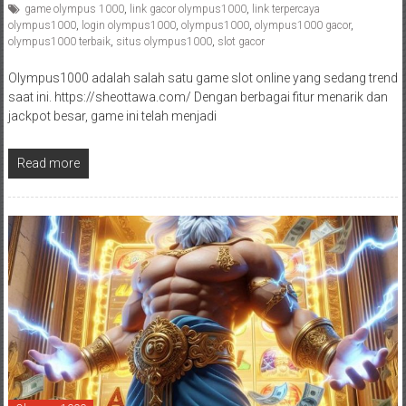
game olympus 1000
,
link gacor olympus1000
,
link terpercaya
olympus1000
,
login olympus1000
,
olympus1000
,
olympus1000 gacor
,
olympus1000 terbaik
,
situs olympus1000
,
slot gacor
Olympus1000 adalah salah satu game slot online yang sedang trend
saat ini. https://sheottawa.com/ Dengan berbagai fitur menarik dan
jackpot besar, game ini telah menjadi
Read more