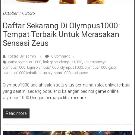
October 11, 2025
Daftar Sekarang Di Olympus1000:
Tempat Terbaik Untuk Merasakan
Sensasi Zeus
Posted By: admin
0 Comment
game olympus 1000
,
link gacor olympus1000
,
link terpercaya
olympus1000
,
login olympus1000
,
olympus1000
,
olympus1000 gacor
,
olympus1000 terbaik
,
situs olympus1000
,
slot gacor
Olympus1000 adalah salah satu situs permainan slot online terbaik
yang saat ini sedang populer di kalangan pecinta game online.
olympus1000 Dengan berbagai fitur menarik
Read more