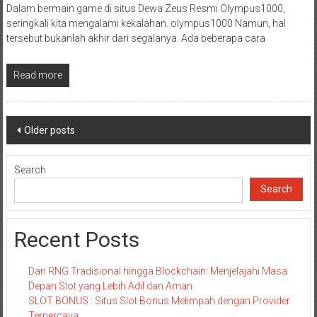
Dalam bermain game di situs Dewa Zeus Resmi Olympus1000,
seringkali kita mengalami kekalahan. olympus1000 Namun, hal
tersebut bukanlah akhir dari segalanya. Ada beberapa cara
Read more
Posts
Older posts
navigation
Search
Search
Recent Posts
Dari RNG Tradisional hingga Blockchain: Menjelajahi Masa
Depan Slot yang Lebih Adil dan Aman
SLOT BONUS : Situs Slot Bonus Melimpah dengan Provider
Terpercaya