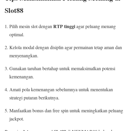
Slot88
RTP tinggi
Pilih mesin slot dengan
agar peluang menang
optimal.
Kelola modal dengan disiplin agar permainan tetap aman dan
menyenangkan.
Gunakan taruhan bertahap untuk memaksimalkan potensi
kemenangan.
Amati pola kemenangan sebelumnya untuk menentukan
strategi putaran berikutnya.
Manfaatkan bonus dan free spin untuk meningkatkan peluang
jackpot.