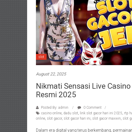
slot
August 22, 2025
Nikmati Sensasi Live Casino
Resmi 2025
Posted By: admin
0 Comment
casino online
,
dadu slot
,
link slot gacor hari ini 2025
,
rtp ha
online
,
slot gacor
,
slot gacor hari ini
,
slot gacor maxwin
,
slot g
Dalam era digital yang terus berkembang, permainan 