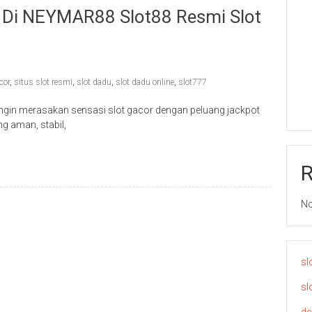
Di NEYMAR88 Slot88 Resmi Slot
cor
,
situs slot resmi
,
slot dadu
,
slot dadu online
,
slot777
 ingin merasakan sensasi slot gacor dengan peluang jackpot
g aman, stabil,
No
sl
sl