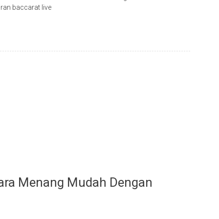
ran baccarat live
 Cara Menang Mudah Dengan