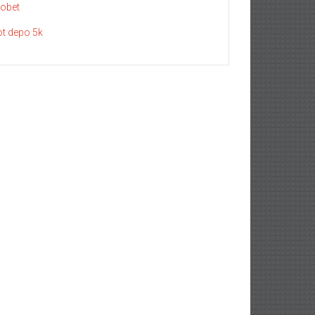
obet
ot depo 5k