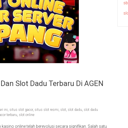
sb
sl
 Dan Slot Dadu Terbaru Di AGEN
ri ini
,
situs slot gacor
,
situs slot resmi
,
slot
,
slot dadu
,
slot dadu
acor terbaru
,
slot online
kasino online telah berevolusi secara signifikan. Salah satu