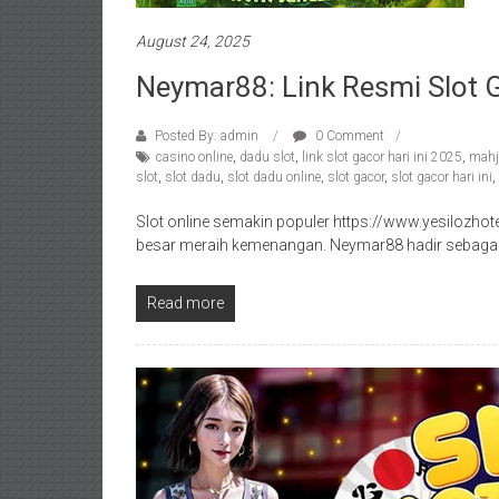
August 24, 2025
Neymar88: Link Resmi Slot G
Posted By: admin
0 Comment
casino online
,
dadu slot
,
link slot gacor hari ini 2025
,
mahj
slot
,
slot dadu
,
slot dadu online
,
slot gacor
,
slot gacor hari ini
,
Slot online semakin populer https://www.yesilozho
besar meraih kemenangan. Neymar88 hadir sebagai 
Read more