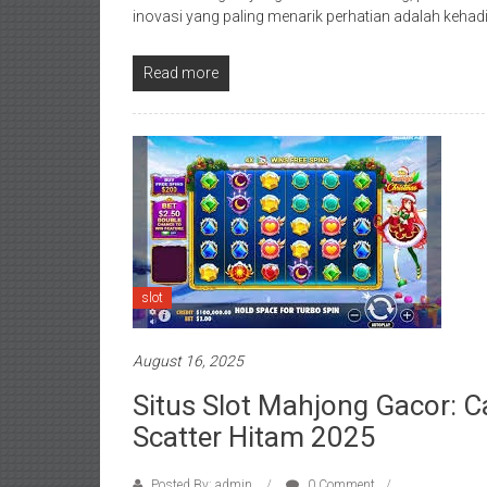
inovasi yang paling menarik perhatian adalah kehadi
Read more
slot
August 16, 2025
Situs Slot Mahjong Gacor:
Scatter Hitam 2025
Posted By: admin
0 Comment