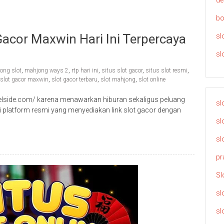
de
bo
acor Maxwin Hari Ini Terpercaya
sl
sl
ong slot
,
mahjong ways 2
,
rtp hari ini
,
situs slot gacor
,
situs slot resmi
,
slot gacor maxwin
,
slot gacor terbaru
,
slot mahjong
,
slot online
telside.com/ karena menawarkan hiburan sekaligus peluang
sl
platform resmi yang menyediakan link slot gacor dengan
sl
sl
pr
Sl
sl
sl