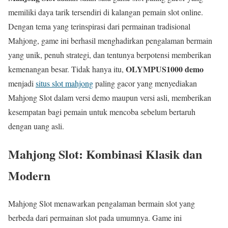
memiliki daya tarik tersendiri di kalangan pemain slot online.
Dengan tema yang terinspirasi dari permainan tradisional
Mahjong, game ini berhasil menghadirkan pengalaman bermain
yang unik, penuh strategi, dan tentunya berpotensi memberikan
OLYMPUS1000 demo
kemenangan besar. Tidak hanya itu,
menjadi
situs slot mahjong
paling gacor yang menyediakan
Mahjong Slot dalam versi demo maupun versi asli, memberikan
kesempatan bagi pemain untuk mencoba sebelum bertaruh
dengan uang asli.
Mahjong Slot: Kombinasi Klasik dan
Modern
Mahjong Slot menawarkan pengalaman bermain slot yang
berbeda dari permainan slot pada umumnya. Game ini