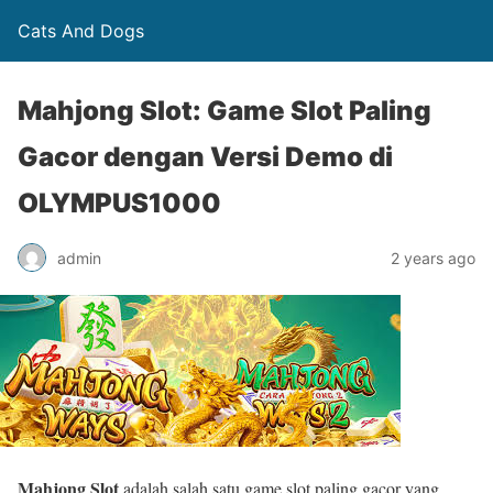
Cats And Dogs
Mahjong Slot: Game Slot Paling
Gacor dengan Versi Demo di
OLYMPUS1000
admin
2 years ago
Mahjong Slot
adalah salah satu game slot paling gacor yang