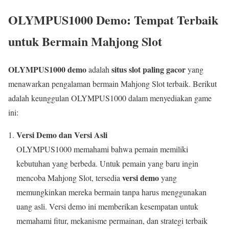
OLYMPUS1000 Demo: Tempat Terbaik
untuk Bermain Mahjong Slot
OLYMPUS1000 demo
situs slot paling gacor
adalah
yang
menawarkan pengalaman bermain Mahjong Slot terbaik. Berikut
adalah keunggulan OLYMPUS1000 dalam menyediakan game
ini:
Versi Demo dan Versi Asli
OLYMPUS1000 memahami bahwa pemain memiliki
kebutuhan yang berbeda. Untuk pemain yang baru ingin
versi demo
mencoba Mahjong Slot, tersedia
yang
memungkinkan mereka bermain tanpa harus menggunakan
uang asli. Versi demo ini memberikan kesempatan untuk
memahami fitur, mekanisme permainan, dan strategi terbaik