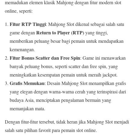
memadukan elemen klasik Mahjong dengan fitur modern slot
online, seperti:
Fitur RTP Tinggi
: Mahjong Slot dikenal sebagai salah satu
Return to Player (RTP)
game dengan
yang tinggi,
memberikan peluang besar bagi pemain untuk mendapatkan
kemenangan.
Fitur Bonus Scatter dan Free Spin
: Game ini menawarkan
banyak peluang bonus, seperti scatter dan free spin, yang
meningkatkan kesempatan pemain untuk meraih jackpot.
Grafis Memukau
: Desain Mahjong Slot menampilkan grafis
yang elegan dengan warna-warna cerah yang terinspirasi dari
budaya Asia, menciptakan pengalaman bermain yang
memanjakan mata.
Dengan fitur-fitur tersebut, tidak heran jika Mahjong Slot menjadi
salah satu pilihan favorit para pemain slot online.