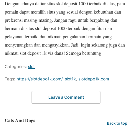
Dengan adanya daftar situs slot deposit 1000 terbaik di atas, para
pemain dapat memilih situs yang sesuai dengan kebutuhan dan
preferensi masing-masing. Jangan ragu untuk bergabung dan
bermain di situs slot deposit 1000 terbaik dengan fitur dan
pelayanan terbaik, dan nikmati pengalaman bermain yang
menyenangkan dan mengasyikkan. Jadi, login sekarang juga dan
nikmati slot deposit 1k via dana! Semoga beruntung!
Categories:
slot
Tags:
https://slotdepo1k.com/
,
slot1k
,
slotdepo1k.com
Leave a Comment
Cats And Dogs
Back to top