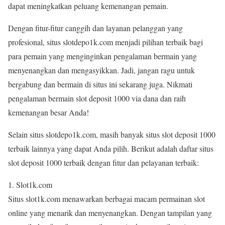
dapat meningkatkan peluang kemenangan pemain.
Dengan fitur-fitur canggih dan layanan pelanggan yang
profesional, situs slotdepo1k.com menjadi pilihan terbaik bagi
para pemain yang menginginkan pengalaman bermain yang
menyenangkan dan mengasyikkan. Jadi, jangan ragu untuk
bergabung dan bermain di situs ini sekarang juga. Nikmati
pengalaman bermain slot deposit 1000 via dana dan raih
kemenangan besar Anda!
Selain situs slotdepo1k.com, masih banyak situs slot deposit 1000
terbaik lainnya yang dapat Anda pilih. Berikut adalah daftar situs
slot deposit 1000 terbaik dengan fitur dan pelayanan terbaik:
1. Slot1k.com
Situs slot1k.com menawarkan berbagai macam permainan slot
online yang menarik dan menyenangkan. Dengan tampilan yang