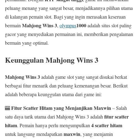
peluang menang yang sangat besar, menjadikannya pilihan utama
di kalangan pemain slot. Bagi yang ingin merasakan keseruan
Mahjong Wins 3
1000
bermain
,
olympus
adalah situs slot paling
gacor yang menyediakan permainan ini, memberikan pengalaman
bermain yang optimal.
Keunggulan Mahjong Wins 3
Mahjong Wins 3
adalah game slot yang sangat disukai berkat
berbagai fitur menarik dan peluang kemenangan besar. Berikut
adalah beberapa keunggulan utama dari game ini:
Fitur Scatter Hitam yang Menjanjikan Maxwin
🎰
– Salah
fitur scatter
satu daya tarik utama dari Mahjong Wins 3 adalah
hitam
4 scatter hitam
. Pemain hanya perlu mengumpulkan
maxwin
untuk langsung mendapatkan
, yang menjamin