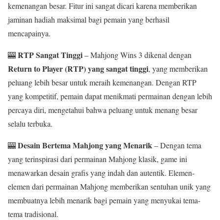
kemenangan besar. Fitur ini sangat dicari karena memberikan
jaminan hadiah maksimal bagi pemain yang berhasil
mencapainya.
RTP Sangat Tinggi
🎰
– Mahjong Wins 3 dikenal dengan
Return to Player (RTP) yang sangat tinggi
, yang memberikan
peluang lebih besar untuk meraih kemenangan. Dengan RTP
yang kompetitif, pemain dapat menikmati permainan dengan lebih
percaya diri, mengetahui bahwa peluang untuk menang besar
selalu terbuka.
Desain Bertema Mahjong yang Menarik
🎰
– Dengan tema
yang terinspirasi dari permainan Mahjong klasik, game ini
menawarkan desain grafis yang indah dan autentik. Elemen-
elemen dari permainan Mahjong memberikan sentuhan unik yang
membuatnya lebih menarik bagi pemain yang menyukai tema-
tema tradisional.