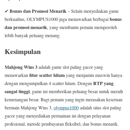
Bonus dan Promosi Menarik
✔
– Selain menyediakan game
bonus
berkualitas, OLYMPUS1000 juga menawarkan berbagai
dan promosi menarik
, yang membantu pemain memperoleh
lebih banyak peluang menang.
Kesimpulan
Mahjong Wins 3
adalah game slot paling gacor yang
fitur scatter hitam
menawarkan
yang menjamin maxwin hanya
RTP yang
dengan mengumpulkan 4 scatter hitam. Dengan
sangat tinggi
, game ini memberikan peluang besar untuk meraih
kemenangan besar. Bagi pemain yang ingin merasakan keseruan
bermain Mahjong Wins 3,
olympus1000
adalah situs slot paling
gacor yang menyediakan permainan ini dengan pelayanan
profesional, metode pembayaran fleksibel, dan bonus menarik.