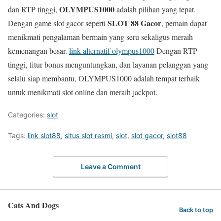
OLYMPUS1000
dan RTP tinggi,
adalah pilihan yang tepat.
SLOT 88 Gacor
Dengan game slot gacor seperti
, pemain dapat
menikmati pengalaman bermain yang seru sekaligus meraih
kemenangan besar.
link alternatif olympus1000
Dengan RTP
tinggi, fitur bonus menguntungkan, dan layanan pelanggan yang
selalu siap membantu, OLYMPUS1000 adalah tempat terbaik
untuk menikmati slot online dan meraih jackpot.
Categories:
slot
Tags:
link slot88
,
situs slot resmi
,
slot
,
slot gacor
,
slot88
Leave a Comment
Cats And Dogs
Back to top