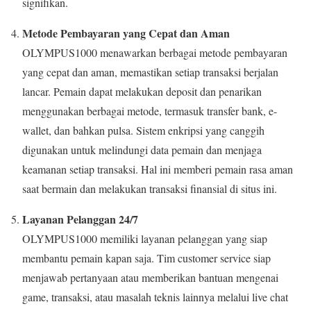
signifikan.
Metode Pembayaran yang Cepat dan Aman
OLYMPUS1000 menawarkan berbagai metode pembayaran
yang cepat dan aman, memastikan setiap transaksi berjalan
lancar. Pemain dapat melakukan deposit dan penarikan
menggunakan berbagai metode, termasuk transfer bank, e-
wallet, dan bahkan pulsa. Sistem enkripsi yang canggih
digunakan untuk melindungi data pemain dan menjaga
keamanan setiap transaksi. Hal ini memberi pemain rasa aman
saat bermain dan melakukan transaksi finansial di situs ini.
Layanan Pelanggan 24/7
OLYMPUS1000 memiliki layanan pelanggan yang siap
membantu pemain kapan saja. Tim customer service siap
menjawab pertanyaan atau memberikan bantuan mengenai
game, transaksi, atau masalah teknis lainnya melalui live chat