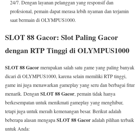
24/7. Dengan layanan pelanggan yang responsif dan
profesional, pemain dapat merasa lebih nyaman dan terjamin
saat bermain di OLYMPUS1000.
SLOT 88 Gacor: Slot Paling Gacor
dengan RTP Tinggi di OLYMPUS1000
SLOT 88 Gacor
merupakan salah satu game yang paling banyak
dicari di OLYMPUS1000, karena selain memiliki RTP tinggi,
game ini juga menawarkan gameplay yang seru dan berbagai fitur
SLOT 88 Gacor
menarik. Dengan
, pemain tidak hanya
berkesempatan untuk menikmati gameplay yang menghibur,
tetapi juga untuk meraih kemenangan besar. Berikut adalah
SLOT 88 Gacor
beberapa alasan mengapa
adalah pilihan terbaik
untuk Anda: