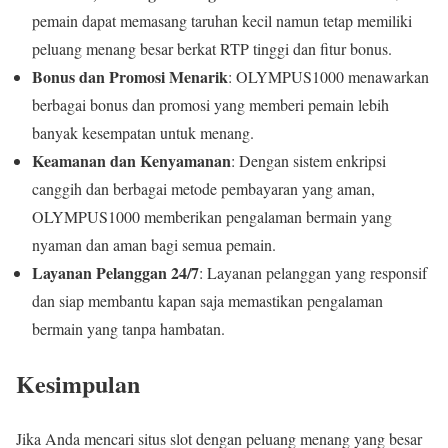
pemain dapat memasang taruhan kecil namun tetap memiliki
peluang menang besar berkat RTP tinggi dan fitur bonus.
Bonus dan Promosi Menarik
: OLYMPUS1000 menawarkan
berbagai bonus dan promosi yang memberi pemain lebih
banyak kesempatan untuk menang.
Keamanan dan Kenyamanan
: Dengan sistem enkripsi
canggih dan berbagai metode pembayaran yang aman,
OLYMPUS1000 memberikan pengalaman bermain yang
nyaman dan aman bagi semua pemain.
Layanan Pelanggan 24/7
: Layanan pelanggan yang responsif
dan siap membantu kapan saja memastikan pengalaman
bermain yang tanpa hambatan.
Kesimpulan
Jika Anda mencari situs slot dengan peluang menang yang besar