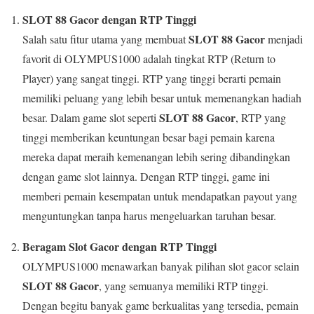
SLOT 88 Gacor dengan RTP Tinggi
SLOT 88 Gacor
Salah satu fitur utama yang membuat
menjadi
favorit di OLYMPUS1000 adalah tingkat RTP (Return to
Player) yang sangat tinggi. RTP yang tinggi berarti pemain
memiliki peluang yang lebih besar untuk memenangkan hadiah
SLOT 88 Gacor
besar. Dalam game slot seperti
, RTP yang
tinggi memberikan keuntungan besar bagi pemain karena
mereka dapat meraih kemenangan lebih sering dibandingkan
dengan game slot lainnya. Dengan RTP tinggi, game ini
memberi pemain kesempatan untuk mendapatkan payout yang
menguntungkan tanpa harus mengeluarkan taruhan besar.
Beragam Slot Gacor dengan RTP Tinggi
OLYMPUS1000 menawarkan banyak pilihan slot gacor selain
SLOT 88 Gacor
, yang semuanya memiliki RTP tinggi.
Dengan begitu banyak game berkualitas yang tersedia, pemain