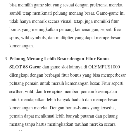
bisa memilih game slot yang sesuai dengan preferensi mereka,
sambil tetap menikmati peluang menang besar. Game-game ini
tidak hanya menarik secara visual, tetapi juga memiliki fitur
bonus yang meningkatkan peluang kemenangan, seperti free
spins, wild symbols, dan multiplier yang dapat memperbesar
kemenangan.
Peluang Menang Lebih Besar dengan Fitur Bonus
SLOT 88 Gacor
dan game slot lainnya di OLYMPUS1000
dilengkapi dengan berbagai fitur bonus yang bisa memperbesar
peluang pemain untuk meraih kemenangan besar. Fitur seperti
scatter
wild
free spins
,
, dan
memberi pemain kesempatan
untuk mendapatkan lebih banyak hadiah dan memperbesar
kemenangan mereka. Dengan bonus-bonus yang tersedia,
pemain dapat menikmati lebih banyak putaran dan peluang
menang tanpa harus meningkatkan taruhan mereka secara