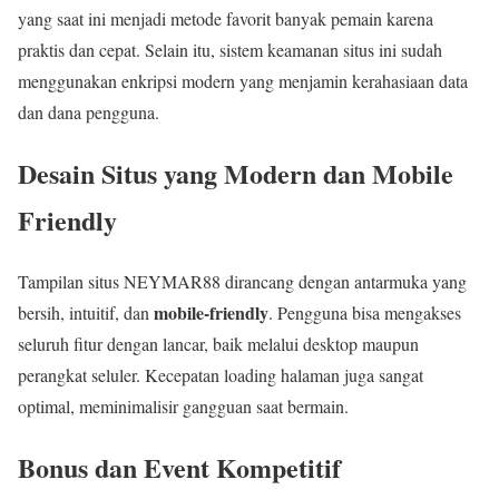
yang saat ini menjadi metode favorit banyak pemain karena
praktis dan cepat. Selain itu, sistem keamanan situs ini sudah
menggunakan enkripsi modern yang menjamin kerahasiaan data
dan dana pengguna.
Desain Situs yang Modern dan Mobile
Friendly
Tampilan situs NEYMAR88 dirancang dengan antarmuka yang
mobile-friendly
bersih, intuitif, dan
. Pengguna bisa mengakses
seluruh fitur dengan lancar, baik melalui desktop maupun
perangkat seluler. Kecepatan loading halaman juga sangat
optimal, meminimalisir gangguan saat bermain.
Bonus dan Event Kompetitif