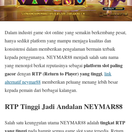
Dalam industri game slot online yang semakin berkembang pesat,
hanya sedikit platform yang mampu menjaga kualitas dan
konsistensi dalam memberikan pengalaman bermain terbaik
kepada penggunanya. NEYMAR88 menjadi salah satu nama
platform slot paling
yang menonjol berkat reputasinya sebagai
gacor
RTP (Return to Player) yang tinggi
dengan
,
link
alternatif neymar88
memberikan peluang menang lebih besar
kepada pemain dari berbagai kalangan.
RTP Tinggi Jadi Andalan NEYMAR88
tingkat RTP
Salah satu keunggulan utama NEYMAR88 adalah
yang tinggi
pada hampir semua game slot yang tersedia. Return