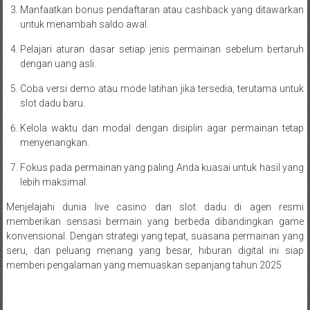
Manfaatkan bonus pendaftaran atau cashback yang ditawarkan
untuk menambah saldo awal.
Pelajari aturan dasar setiap jenis permainan sebelum bertaruh
dengan uang asli.
Coba versi demo atau mode latihan jika tersedia, terutama untuk
slot dadu baru.
Kelola waktu dan modal dengan disiplin agar permainan tetap
menyenangkan.
Fokus pada permainan yang paling Anda kuasai untuk hasil yang
lebih maksimal.
Menjelajahi dunia live casino dan slot dadu di agen resmi
memberikan sensasi bermain yang berbeda dibandingkan game
konvensional. Dengan strategi yang tepat, suasana permainan yang
seru, dan peluang menang yang besar, hiburan digital ini siap
memberi pengalaman yang memuaskan sepanjang tahun 2025