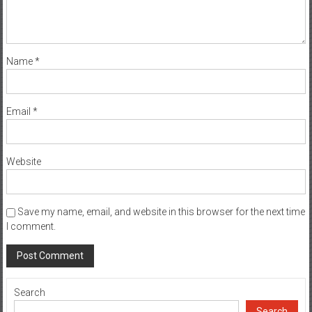
Name
*
Email
*
Website
Save my name, email, and website in this browser for the next time
I comment.
Search
Search