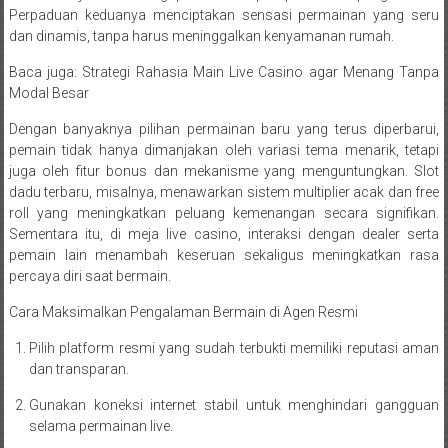
Perpaduan keduanya menciptakan sensasi permainan yang seru
dan dinamis, tanpa harus meninggalkan kenyamanan rumah.
Baca juga: Strategi Rahasia Main Live Casino agar Menang Tanpa
Modal Besar
Dengan banyaknya pilihan permainan baru yang terus diperbarui,
pemain tidak hanya dimanjakan oleh variasi tema menarik, tetapi
juga oleh fitur bonus dan mekanisme yang menguntungkan. Slot
dadu terbaru, misalnya, menawarkan sistem multiplier acak dan free
roll yang meningkatkan peluang kemenangan secara signifikan.
Sementara itu, di meja live casino, interaksi dengan dealer serta
pemain lain menambah keseruan sekaligus meningkatkan rasa
percaya diri saat bermain.
Cara Maksimalkan Pengalaman Bermain di Agen Resmi
Pilih platform resmi yang sudah terbukti memiliki reputasi aman
dan transparan.
Gunakan koneksi internet stabil untuk menghindari gangguan
selama permainan live.