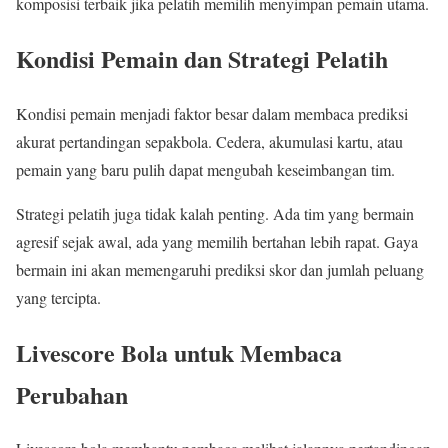
komposisi terbaik jika pelatih memilih menyimpan pemain utama.
Kondisi Pemain dan Strategi Pelatih
Kondisi pemain menjadi faktor besar dalam membaca prediksi
akurat pertandingan sepakbola. Cedera, akumulasi kartu, atau
pemain yang baru pulih dapat mengubah keseimbangan tim.
Strategi pelatih juga tidak kalah penting. Ada tim yang bermain
agresif sejak awal, ada yang memilih bertahan lebih rapat. Gaya
bermain ini akan memengaruhi prediksi skor dan jumlah peluang
yang tercipta.
Livescore Bola untuk Membaca
Perubahan