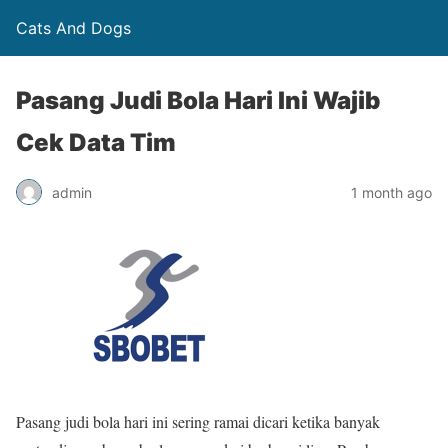
Cats And Dogs
Pasang Judi Bola Hari Ini Wajib
Cek Data Tim
admin
1 month ago
Pasang judi bola hari ini sering ramai dicari ketika banyak