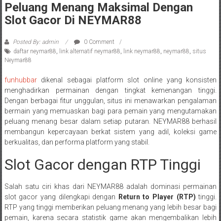
Peluang Menang Maksimal Dengan
Slot Gacor Di NEYMAR88
Posted By: admin
0 Comment
daftar neymar88
,
link alternatif neymar88
,
link neymar88
,
neymar88
,
situs
Neymar88
funhubbar
dikenal sebagai platform slot online yang konsisten
menghadirkan permainan dengan tingkat kemenangan tinggi.
Dengan berbagai fitur unggulan, situs ini menawarkan pengalaman
bermain yang memuaskan bagi para pemain yang mengutamakan
peluang menang besar dalam setiap putaran. NEYMAR88 berhasil
membangun kepercayaan berkat sistem yang adil, koleksi game
berkualitas, dan performa platform yang stabil.
Slot Gacor dengan RTP Tinggi
Salah satu ciri khas dari NEYMAR88 adalah dominasi permainan
slot gacor yang dilengkapi dengan
Return to Player (RTP)
tinggi.
RTP yang tinggi memberikan peluang menang yang lebih besar bagi
pemain, karena secara statistik game akan mengembalikan lebih