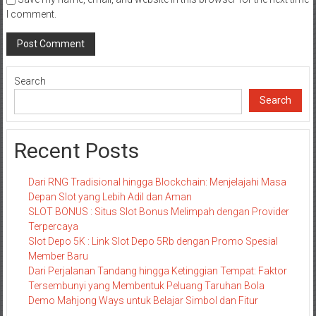
I comment.
Search
Search
Recent Posts
Dari RNG Tradisional hingga Blockchain: Menjelajahi Masa
Depan Slot yang Lebih Adil dan Aman
SLOT BONUS : Situs Slot Bonus Melimpah dengan Provider
Terpercaya
Slot Depo 5K : Link Slot Depo 5Rb dengan Promo Spesial
Member Baru
Dari Perjalanan Tandang hingga Ketinggian Tempat: Faktor
Tersembunyi yang Membentuk Peluang Taruhan Bola
Demo Mahjong Ways untuk Belajar Simbol dan Fitur