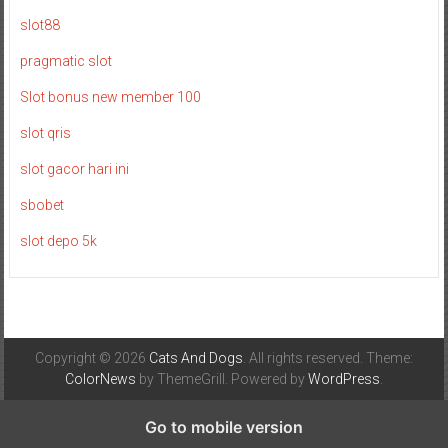
slot88
pragmatic slot
Slot bonus new member 100
slot qris
slot gacor hari ini
sbobet
slot depo 5k
Copyright © 2026
Cats And Dogs
. All rights reserved. Theme:
ColorNews
by ThemeGrill. Powered by
WordPress
.
Go to mobile version