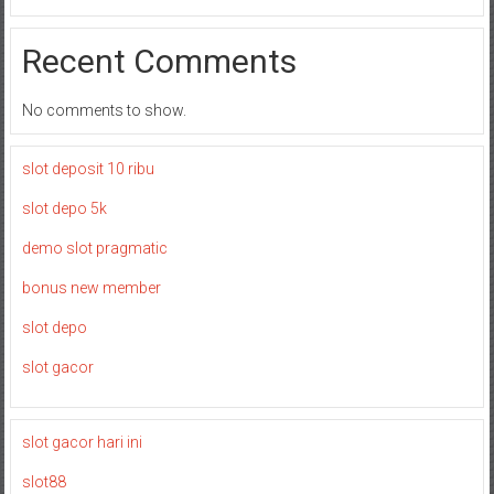
Recent Comments
No comments to show.
slot deposit 10 ribu
slot depo 5k
demo slot pragmatic
bonus new member
slot depo
slot gacor
slot gacor hari ini
slot88