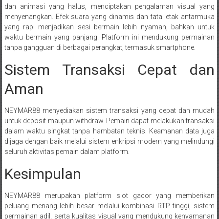
dan animasi yang halus, menciptakan pengalaman visual yang
menyenangkan. Efek suara yang dinamis dan tata letak antarmuka
yang rapi menjadikan sesi bermain lebih nyaman, bahkan untuk
waktu bermain yang panjang. Platform ini mendukung permainan
tanpa gangguan di berbagai perangkat, termasuk smartphone.
Sistem Transaksi Cepat dan
Aman
NEYMAR88 menyediakan sistem transaksi yang cepat dan mudah
untuk deposit maupun withdraw. Pemain dapat melakukan transaksi
dalam waktu singkat tanpa hambatan teknis. Keamanan data juga
dijaga dengan baik melalui sistem enkripsi modern yang melindungi
seluruh aktivitas pemain dalam platform.
Kesimpulan
NEYMAR88 merupakan platform slot gacor yang memberikan
peluang menang lebih besar melalui kombinasi RTP tinggi, sistem
permainan adil, serta kualitas visual yang mendukung kenyamanan