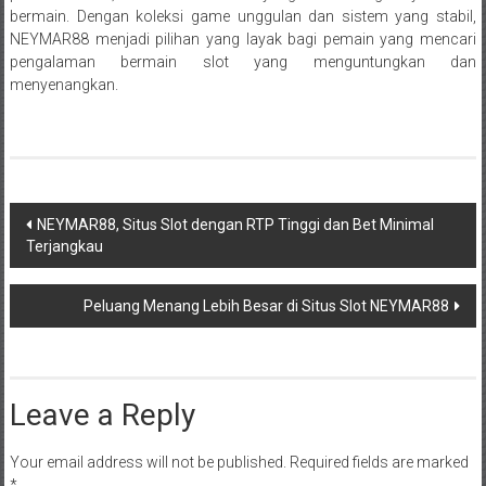
bermain. Dengan koleksi game unggulan dan sistem yang stabil,
NEYMAR88 menjadi pilihan yang layak bagi pemain yang mencari
pengalaman bermain slot yang menguntungkan dan
menyenangkan.
Post
NEYMAR88, Situs Slot dengan RTP Tinggi dan Bet Minimal
Terjangkau
navigation
Peluang Menang Lebih Besar di Situs Slot NEYMAR88
Leave a Reply
Your email address will not be published.
Required fields are marked
*