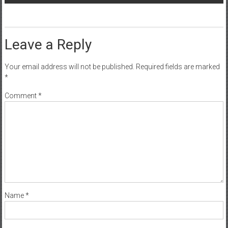
Leave a Reply
Your email address will not be published.
Required fields are marked
*
Comment
*
Name
*