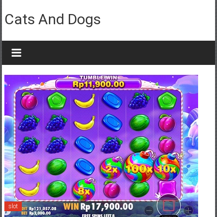
Skip
to
Cats And Dogs
content
slot