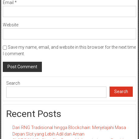
Email
*
Website
Save my name, email, and website in this browser for the next time
I comment.
Search
Search
Recent Posts
Dari RNG Tradisional hingga Blockchain: Menjelajahi Masa
Depan Slot yang Lebih Adil dan Aman