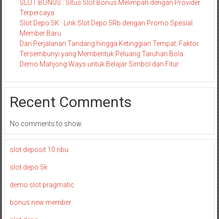
SLOT BONUS : Situs Slot Bonus Melimpah dengan Provider
Terpercaya
Slot Depo 5K : Link Slot Depo 5Rb dengan Promo Spesial
Member Baru
Dari Perjalanan Tandang hingga Ketinggian Tempat: Faktor
Tersembunyi yang Membentuk Peluang Taruhan Bola
Demo Mahjong Ways untuk Belajar Simbol dan Fitur
Recent Comments
No comments to show.
slot deposit 10 ribu
slot depo 5k
demo slot pragmatic
bonus new member