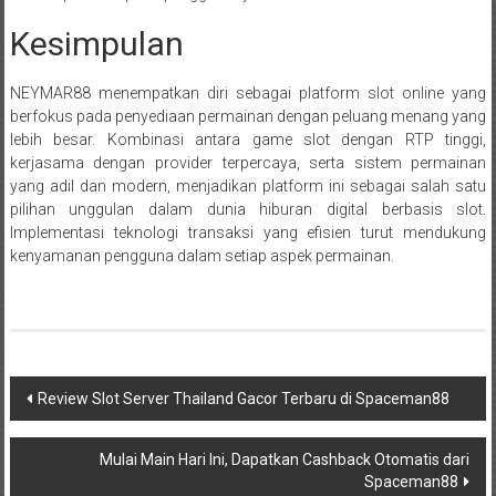
Kesimpulan
NEYMAR88 menempatkan diri sebagai platform slot online yang
berfokus pada penyediaan permainan dengan peluang menang yang
lebih besar. Kombinasi antara game slot dengan RTP tinggi,
kerjasama dengan provider terpercaya, serta sistem permainan
yang adil dan modern, menjadikan platform ini sebagai salah satu
pilihan unggulan dalam dunia hiburan digital berbasis slot.
Implementasi teknologi transaksi yang efisien turut mendukung
kenyamanan pengguna dalam setiap aspek permainan.
Post
Review Slot Server Thailand Gacor Terbaru di Spaceman88
navigation
Mulai Main Hari Ini, Dapatkan Cashback Otomatis dari
Spaceman88