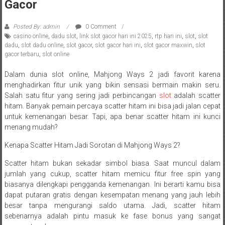
Gacor
Posted By: admin
0 Comment
casino online
,
dadu slot
,
link slot gacor hari ini 2025
,
rtp hari ini
,
slot
,
slot
dadu
,
slot dadu online
,
slot gacor
,
slot gacor hari ini
,
slot gacor maxwin
,
slot
gacor terbaru
,
slot online
Dalam dunia slot online, Mahjong Ways 2 jadi favorit karena
menghadirkan fitur unik yang bikin sensasi bermain makin seru.
Salah satu fitur yang sering jadi perbincangan
slot
adalah scatter
hitam. Banyak pemain percaya scatter hitam ini bisa jadi jalan cepat
untuk kemenangan besar. Tapi, apa benar scatter hitam ini kunci
menang mudah?
Kenapa Scatter Hitam Jadi Sorotan di Mahjong Ways 2?
Scatter hitam bukan sekadar simbol biasa. Saat muncul dalam
jumlah yang cukup, scatter hitam memicu fitur free spin yang
biasanya dilengkapi pengganda kemenangan. Ini berarti kamu bisa
dapat putaran gratis dengan kesempatan menang yang jauh lebih
besar tanpa mengurangi saldo utama. Jadi, scatter hitam
sebenarnya adalah pintu masuk ke fase bonus yang sangat