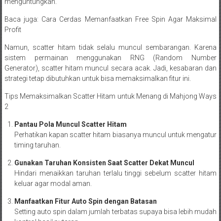
menguntungkan.
Baca juga: Cara Cerdas Memanfaatkan Free Spin Agar Maksimal
Profit
Namun, scatter hitam tidak selalu muncul sembarangan. Karena
sistem permainan menggunakan RNG (Random Number
Generator), scatter hitam muncul secara acak. Jadi, kesabaran dan
strategi tetap dibutuhkan untuk bisa memaksimalkan fitur ini.
Tips Memaksimalkan Scatter Hitam untuk Menang di Mahjong Ways
2
Pantau Pola Muncul Scatter Hitam
Perhatikan kapan scatter hitam biasanya muncul untuk mengatur
timing taruhan.
Gunakan Taruhan Konsisten Saat Scatter Dekat Muncul
Hindari menaikkan taruhan terlalu tinggi sebelum scatter hitam
keluar agar modal aman.
Manfaatkan Fitur Auto Spin dengan Batasan
Setting auto spin dalam jumlah terbatas supaya bisa lebih mudah