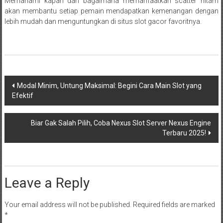
Memahami kapan dan bagaimana memanfaatkan scatter hitam
akan membantu setiap pemain mendapatkan kemenangan dengan
lebih mudah dan menguntungkan di situs slot gacor favoritnya.
Post
Modal Minim, Untung Maksimal: Begini Cara Main Slot yang
Efektif
navigation
Biar Gak Salah Pilih, Coba Nexus Slot Server Nexus Engine
Terbaru 2025!
Leave a Reply
Your email address will not be published.
Required fields are marked
*