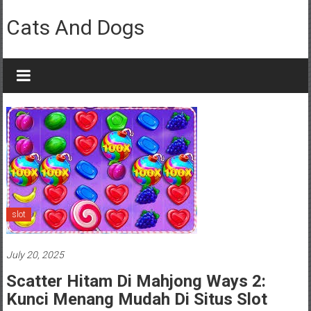
Skip
to
Cats And Dogs
content
slot
July 20, 2025
Scatter Hitam Di Mahjong Ways 2:
Kunci Menang Mudah Di Situs Slot