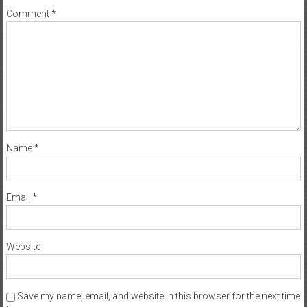
Comment
*
Name
*
Email
*
Website
Save my name, email, and website in this browser for the next time