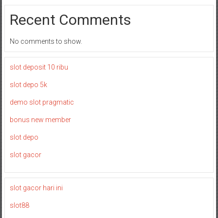
Recent Comments
No comments to show.
slot deposit 10 ribu
slot depo 5k
demo slot pragmatic
bonus new member
slot depo
slot gacor
slot gacor hari ini
slot88