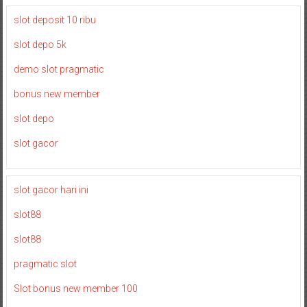
slot deposit 10 ribu
slot depo 5k
demo slot pragmatic
bonus new member
slot depo
slot gacor
slot gacor hari ini
slot88
slot88
pragmatic slot
Slot bonus new member 100