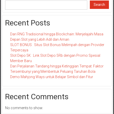
Search
Recent Posts
Dari RNG Tradisional hingga Blockchain: Menjelajahi Masa
Depan Slot yang Lebih Adil dan Aman
SLOT BONUS : Situs Slot Bonus Melimpah dengan Provider
Terpercaya
Slot Depo 5K : Link Slot Depo 5Rb dengan Promo Spesial
Member Baru
Dari Perjalanan Tandang hingga Ketinggian Tempat: Faktor
Tersembunyi yang Membentuk Peluang Taruhan Bola
Demo Mahjong Ways untuk Belajar Simbol dan Fitur
Recent Comments
No comments to show.