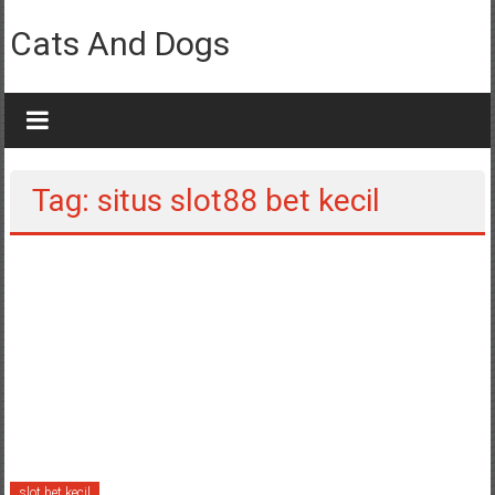
Skip
to
Cats And Dogs
content
Tag: situs slot88 bet kecil
slot bet kecil