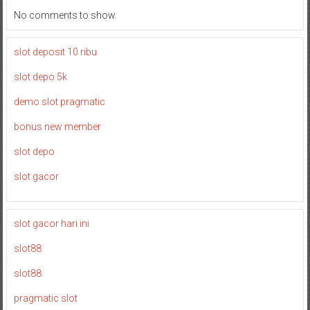
No comments to show.
slot deposit 10 ribu
slot depo 5k
demo slot pragmatic
bonus new member
slot depo
slot gacor
slot gacor hari ini
slot88
slot88
pragmatic slot