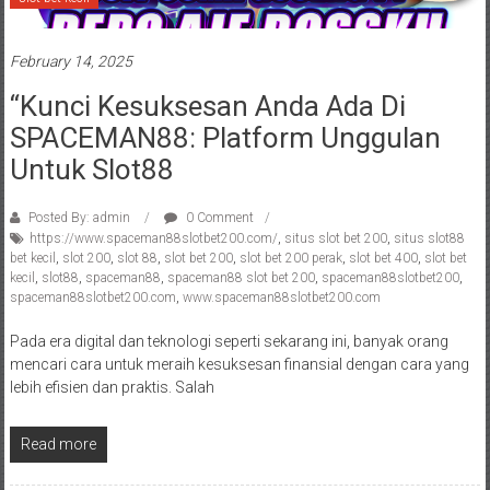
February 14, 2025
“Kunci Kesuksesan Anda Ada Di
SPACEMAN88: Platform Unggulan
Untuk Slot88
Posted By: admin
0 Comment
https://www.spaceman88slotbet200.com/
,
situs slot bet 200
,
situs slot88
bet kecil
,
slot 200
,
slot 88
,
slot bet 200
,
slot bet 200 perak
,
slot bet 400
,
slot bet
kecil
,
slot88
,
spaceman88
,
spaceman88 slot bet 200
,
spaceman88slotbet200
,
spaceman88slotbet200.com
,
www.spaceman88slotbet200.com
Pada era digital dan teknologi seperti sekarang ini, banyak orang
mencari cara untuk meraih kesuksesan finansial dengan cara yang
lebih efisien dan praktis. Salah
Read more