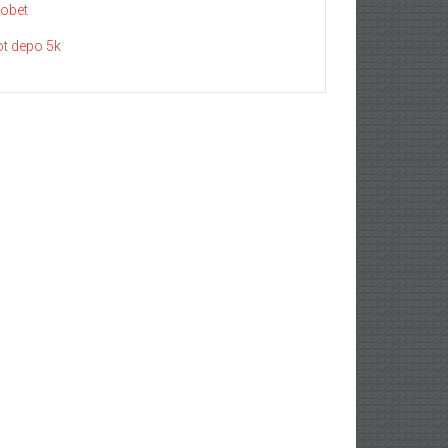
obet
ot depo 5k