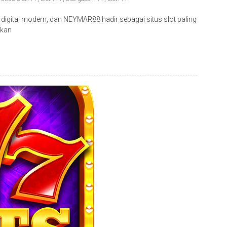
n digital modern, dan NEYMAR88 hadir sebagai situs slot paling
akan