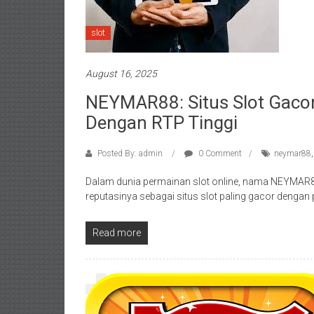
slot
August 16, 2025
NEYMAR88: Situs Slot Gaco
Dengan RTP Tinggi
Posted By: admin
0 Comment
neymar88
Dalam dunia permainan slot online, nama NEYMAR88
reputasinya sebagai situs slot paling gacor dengan
Read more