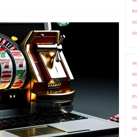
de
bo
sl
sl
sl
sl
sl
pr
Sl
sl
sl